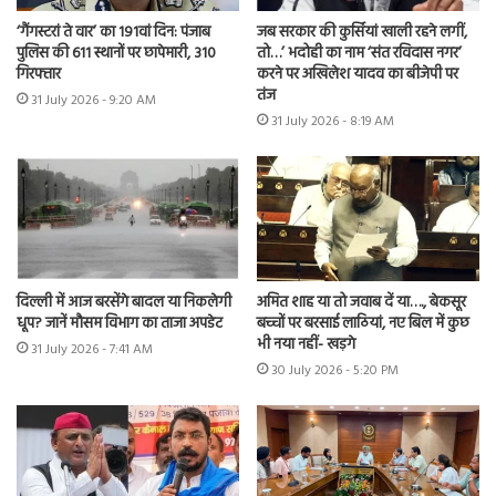
‘गैंगस्टरां ते वार’ का 191वां दिन: पंजाब
जब सरकार की कुर्सियां खाली रहने लगीं,
पुलिस की 611 स्थानों पर छापेमारी, 310
तो…’ भदोही का नाम ‘संत रविदास नगर’
गिरफ्तार
करने पर अखिलेश यादव का बीजेपी पर
तंज
31 July 2026 - 9:20 AM
31 July 2026 - 8:19 AM
दिल्ली में आज बरसेंगे बादल या निकलेगी
अमित शाह या तो जवाब दें या…., बेकसूर
धूप? जानें मौसम विभाग का ताजा अपडेट
बच्चों पर बरसाई लाठियां, नए बिल में कुछ
भी नया नहीं- खड़गे
31 July 2026 - 7:41 AM
30 July 2026 - 5:20 PM