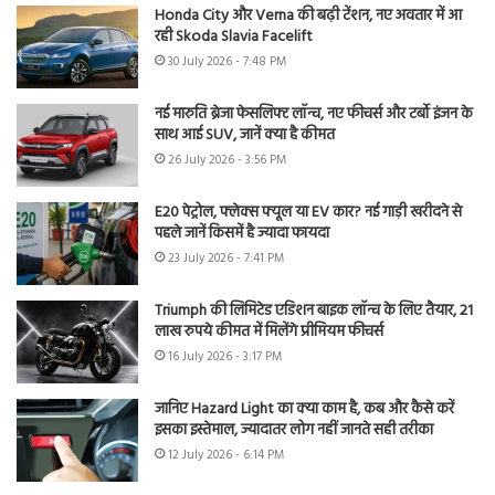
Honda City और Verna की बढ़ी टेंशन, नए अवतार में आ
रही Skoda Slavia Facelift
30 July 2026 - 7:48 PM
नई मारुति ब्रेजा फेसलिफ्ट लॉन्च, नए फीचर्स और टर्बो इंजन के
साथ आई SUV, जानें क्या है कीमत
26 July 2026 - 3:56 PM
E20 पेट्रोल, फ्लेक्स फ्यूल या EV कार? नई गाड़ी खरीदने से
पहले जानें किसमें है ज्यादा फायदा
23 July 2026 - 7:41 PM
Triumph की लिमिटेड एडिशन बाइक लॉन्च के लिए तैयार, 21
लाख रुपये कीमत में मिलेंगे प्रीमियम फीचर्स
16 July 2026 - 3:17 PM
जानिए Hazard Light का क्या काम है, कब और कैसे करें
इसका इस्तेमाल, ज्यादातर लोग नहीं जानते सही तरीका
12 July 2026 - 6:14 PM