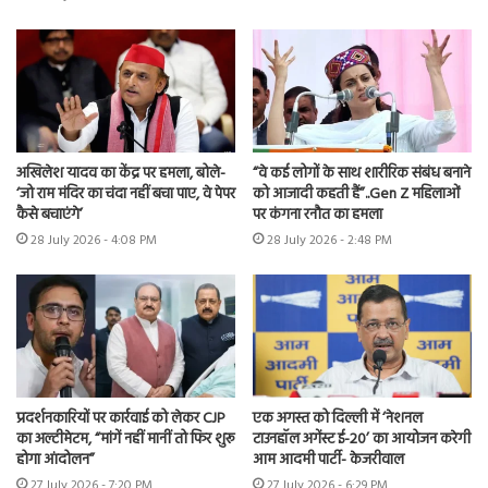
अखिलेश यादव का केंद्र पर हमला, बोले-
“वे कई लोगों के साथ शारीरिक संबंध बनाने
‘जो राम मंदिर का चंदा नहीं बचा पाए, वे पेपर
को आजादी कहती हैं”..Gen Z महिलाओं
कैसे बचाएंगे’
पर कंगना रनौत का हमला
28 July 2026 - 4:08 PM
28 July 2026 - 2:48 PM
प्रदर्शनकारियों पर कार्रवाई को लेकर CJP
एक अगस्त को दिल्ली में ‘नेशनल
का अल्टीमेटम, “मांगें नहीं मानीं तो फिर शुरू
टाउनहॉल अगेंस्ट ई-20’ का आयोजन करेगी
होगा आंदोलन”
आम आदमी पार्टी- केजरीवाल
27 July 2026 - 7:20 PM
27 July 2026 - 6:29 PM