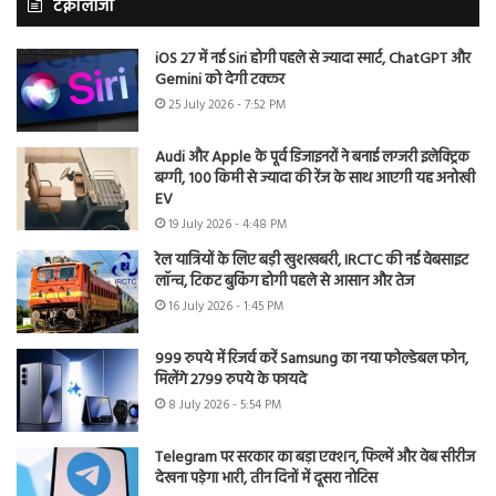
टेक्नोलॉजी
iOS 27 में नई Siri होगी पहले से ज्यादा स्मार्ट, ChatGPT और
Gemini को देगी टक्कर
25 July 2026 - 7:52 PM
Audi और Apple के पूर्व डिजाइनरों ने बनाई लग्जरी इलेक्ट्रिक
बग्गी, 100 किमी से ज्यादा की रेंज के साथ आएगी यह अनोखी
EV
19 July 2026 - 4:48 PM
रेल यात्रियों के लिए बड़ी खुशखबरी, IRCTC की नई वेबसाइट
लॉन्च, टिकट बुकिंग होगी पहले से आसान और तेज
16 July 2026 - 1:45 PM
999 रुपये में रिजर्व करें Samsung का नया फोल्डेबल फोन,
मिलेंगे 2799 रुपये के फायदे
8 July 2026 - 5:54 PM
Telegram पर सरकार का बड़ा एक्शन, फिल्में और वेब सीरीज
देखना पड़ेगा भारी, तीन दिनों में दूसरा नोटिस