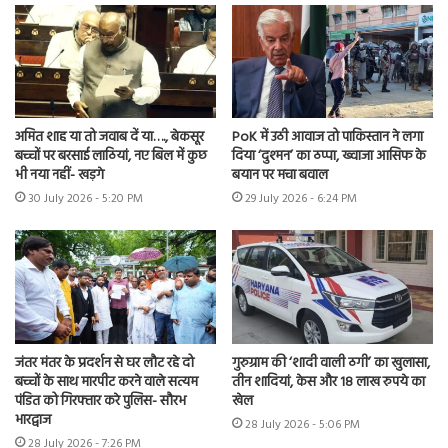
अमित शाह या तो जवाब दें या…., बेकसूर
PoK में उठी आवाज तो पाकिस्तान ने लगा
बच्चों पर बरसाई लाठियां, नए बिल में कुछ
दिया ‘दुश्मन’ का ठप्पा, ख्वाजा आसिफ के
भी नया नहीं- खड़गे
बयान पर मचा बवाल
30 July 2026 - 5:20 PM
29 July 2026 - 6:24 PM
जंतर मंतर के प्रदर्शन से घर लौट रहे दो
गुरुग्राम की ‘शादी वाली ठगी’ का खुलासा,
बच्चों के साथ मारपीट करने वाले सत्यम
तीन शादियां, केस और 18 लाख रुपये का
पंडित को गिरफ्तार करे पुलिस- सौरभ
खेल
भारद्वाज
28 July 2026 - 5:06 PM
28 July 2026 - 7:26 PM