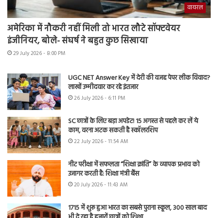
वायरल
अमेरिका में नौकरी नहीं मिली तो भारत लौटे सॉफ्टवेयर
इंजीनियर, बोले- संघर्ष ने बहुत कुछ सिखाया
29 July 2026 - 8:00 PM
UGC NET Answer Key में देरी की वजह पेपर लीक विवाद?
लाखों उम्मीदवार कर रहे इंतजार
26 July 2026 - 6:11 PM
SC छात्रों के लिए बड़ा अपडेट! 15 अगस्त से पहले कर लें ये
काम, वरना अटक सकती है स्कॉलरशिप
22 July 2026 - 11:54 AM
नीट परीक्षा में सफलता “शिक्षा क्रांति” के व्यापक प्रभाव को
उजागर करती है: शिक्षा मंत्री बैंस
20 July 2026 - 11:43 AM
1715 में शुरू हुआ भारत का सबसे पुराना स्कूल, 300 साल बाद
भी दे रहा है हजारों छात्रों को शिक्षा