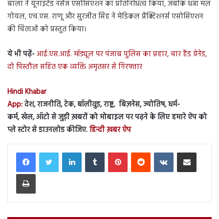
बाला ने यूनाइटेड नर्सेज एसोसिएशन का प्रतिनिधित्व किया, जबकि धन्ना मल
गोयल, एच.एस. राणू और सुरजीत सिंह ने मेडिकल प्रैक्टिशनर्स एसोसिएशन
की चिंताओं को प्रस्तुत किया।
ये भी पढ़ें-
आई.एस.आई. मॉड्यूल पर पंजाब पुलिस का प्रहार, चार हैंड ग्रेनेड,
दो पिस्तौल सहित एक व्यक्ति अमृतसर से गिरफ्तार
Hindi Khabar
App:
देश, राजनीति, टेक, बॉलीवुड, राष्ट्र, बिज़नेस, ज्योतिष, धर्म-
कर्म, खेल, ऑटो से जुड़ी ख़बरों को मोबाइल पर पढ़ने के लिए हमारे ऐप को
प्ले स्टोर से डाउनलोड कीजिए.
हिन्दी ख़बर ऐप
LinkedIn
Tumblr
Pinterest
Reddit
VKontakte
Share via Email
Print