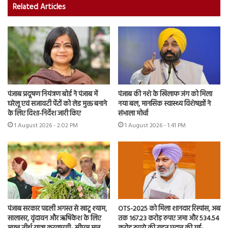
Related Articles
पंजाब प्रदूषण नियंत्रण बोर्ड ने पंजाब में
पंजाब की नशे के खिलाफ जंग को मिला
घरेलू एवं सजावटी पेंटों को लेड मुक्त बनाने
नया बल, मानसिक स्वास्थ्य विशेषज्ञों ने
के लिए दिशा-निर्देश जारी किए
संभाला मोर्चा
1 August 2026 - 2:02 PM
1 August 2026 - 1:41 PM
पंजाब सरकार पहली अगस्त से खाटू श्याम,
OTS-2025 को मिला शानदार रिस्पांस, अब
सालासर, वृंदावन और ऋषिकेश के लिए
तक 167.23 करोड़ रुपए जमा और 534.54