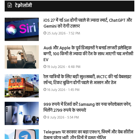
टेक्नोलॉजी
iOS 27 में नई Siri होगी पहले से ज्यादा स्मार्ट, ChatGPT और
Gemini को देगी टक्कर
25 July 2026 - 7:52 PM
Audi और Apple के पूर्व डिजाइनरों ने बनाई लग्जरी इलेक्ट्रिक
बग्गी, 100 किमी से ज्यादा की रेंज के साथ आएगी यह अनोखी
EV
19 July 2026 - 4:48 PM
रेल यात्रियों के लिए बड़ी खुशखबरी, IRCTC की नई वेबसाइट
लॉन्च, टिकट बुकिंग होगी पहले से आसान और तेज
16 July 2026 - 1:45 PM
999 रुपये में रिजर्व करें Samsung का नया फोल्डेबल फोन,
मिलेंगे 2799 रुपये के फायदे
8 July 2026 - 5:54 PM
Telegram पर सरकार का बड़ा एक्शन, फिल्में और वेब सीरीज
देखना पड़ेगा भारी, तीन दिनों में दूसरा नोटिस