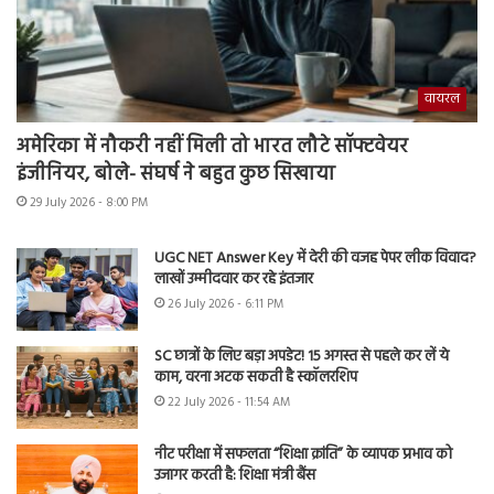
वायरल
अमेरिका में नौकरी नहीं मिली तो भारत लौटे सॉफ्टवेयर
इंजीनियर, बोले- संघर्ष ने बहुत कुछ सिखाया
29 July 2026 - 8:00 PM
UGC NET Answer Key में देरी की वजह पेपर लीक विवाद?
लाखों उम्मीदवार कर रहे इंतजार
26 July 2026 - 6:11 PM
SC छात्रों के लिए बड़ा अपडेट! 15 अगस्त से पहले कर लें ये
काम, वरना अटक सकती है स्कॉलरशिप
22 July 2026 - 11:54 AM
नीट परीक्षा में सफलता “शिक्षा क्रांति” के व्यापक प्रभाव को
उजागर करती है: शिक्षा मंत्री बैंस