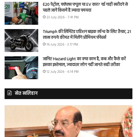
E20 पेट्रोल, फ्लेक्स फ्यूल या EV कार? नई गाड़ी खरीदने से
पहले जानें किसमें है ज्यादा फायदा
23 July 2026 - 7:41 PM
Triumph की लिमिटेड एडिशन बाइक लॉन्च के लिए तैयार, 21
लाख रुपये कीमत में मिलेंगे प्रीमियम फीचर्स
16 July 2026 - 3:17 PM
जानिए Hazard Light का क्या काम है, कब और कैसे करें
इसका इस्तेमाल, ज्यादातर लोग नहीं जानते सही तरीका
12 July 2026 - 6:14 PM
खेत खलिहान