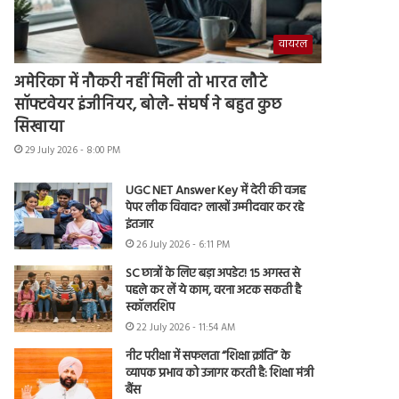
वायरल
अमेरिका में नौकरी नहीं मिली तो भारत लौटे
सॉफ्टवेयर इंजीनियर, बोले- संघर्ष ने बहुत कुछ
सिखाया
29 July 2026 - 8:00 PM
UGC NET Answer Key में देरी की वजह
पेपर लीक विवाद? लाखों उम्मीदवार कर रहे
इंतजार
26 July 2026 - 6:11 PM
SC छात्रों के लिए बड़ा अपडेट! 15 अगस्त से
पहले कर लें ये काम, वरना अटक सकती है
स्कॉलरशिप
22 July 2026 - 11:54 AM
नीट परीक्षा में सफलता “शिक्षा क्रांति” के
व्यापक प्रभाव को उजागर करती है: शिक्षा मंत्री
बैंस