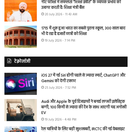
नीट परीक्षा में सफलता “शिक्षा क्रांति” के व्यापक प्रभाव को
उजागर करती है: शिक्षा मंत्री बैंस
20 July 2026 - 11:43 AM
1715 में शुरू हुआ भारत का सबसे पुराना स्कूल, 300 साल बाद
भी दे रहा है हजारों छात्रों को शिक्षा
19 July 2026 - 7:14 PM
टेक्नोलॉजी
iOS 27 में नई Siri होगी पहले से ज्यादा स्मार्ट, ChatGPT और
Gemini को देगी टक्कर
25 July 2026 - 7:52 PM
Audi और Apple के पूर्व डिजाइनरों ने बनाई लग्जरी इलेक्ट्रिक
बग्गी, 100 किमी से ज्यादा की रेंज के साथ आएगी यह अनोखी
EV
19 July 2026 - 4:48 PM
रेल यात्रियों के लिए बड़ी खुशखबरी, IRCTC की नई वेबसाइट