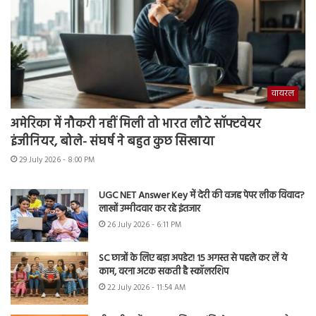
वायरल
अमेरिका में नौकरी नहीं मिली तो भारत लौटे सॉफ्टवेयर
इंजीनियर, बोले- संघर्ष ने बहुत कुछ सिखाया
29 July 2026 - 8:00 PM
UGC NET Answer Key में देरी की वजह पेपर लीक विवाद?
लाखों उम्मीदवार कर रहे इंतजार
26 July 2026 - 6:11 PM
SC छात्रों के लिए बड़ा अपडेट! 15 अगस्त से पहले कर लें ये
काम, वरना अटक सकती है स्कॉलरशिप
22 July 2026 - 11:54 AM