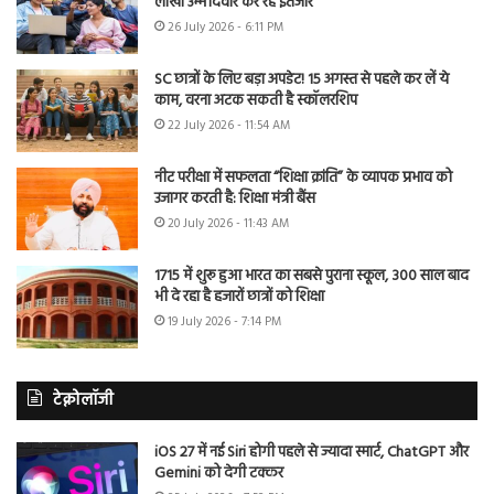
लाखों उम्मीदवार कर रहे इंतजार
26 July 2026 - 6:11 PM
SC छात्रों के लिए बड़ा अपडेट! 15 अगस्त से पहले कर लें ये
काम, वरना अटक सकती है स्कॉलरशिप
22 July 2026 - 11:54 AM
नीट परीक्षा में सफलता “शिक्षा क्रांति” के व्यापक प्रभाव को
उजागर करती है: शिक्षा मंत्री बैंस
20 July 2026 - 11:43 AM
1715 में शुरू हुआ भारत का सबसे पुराना स्कूल, 300 साल बाद
भी दे रहा है हजारों छात्रों को शिक्षा
19 July 2026 - 7:14 PM
टेक्नोलॉजी
iOS 27 में नई Siri होगी पहले से ज्यादा स्मार्ट, ChatGPT और
Gemini को देगी टक्कर