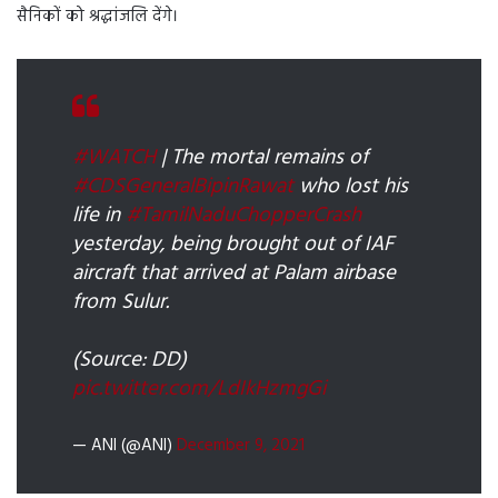
सैनिकों को श्रद्धांजलि देंगे।
#WATCH
| The mortal remains of
#CDSGeneralBipinRawat
who lost his
life in
#TamilNaduChopperCrash
yesterday, being brought out of IAF
aircraft that arrived at Palam airbase
from Sulur.
(Source: DD)
pic.twitter.com/LdIkHzmgGi
— ANI (@ANI)
December 9, 2021