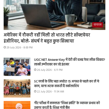
वायरल
अमेरिका में नौकरी नहीं मिली तो भारत लौटे सॉफ्टवेयर
इंजीनियर, बोले- संघर्ष ने बहुत कुछ सिखाया
29 July 2026 - 8:00 PM
UGC NET Answer Key में देरी की वजह पेपर लीक विवाद?
लाखों उम्मीदवार कर रहे इंतजार
26 July 2026 - 6:11 PM
SC छात्रों के लिए बड़ा अपडेट! 15 अगस्त से पहले कर लें ये
काम, वरना अटक सकती है स्कॉलरशिप
22 July 2026 - 11:54 AM
नीट परीक्षा में सफलता “शिक्षा क्रांति” के व्यापक प्रभाव को
उजागर करती है: शिक्षा मंत्री बैंस