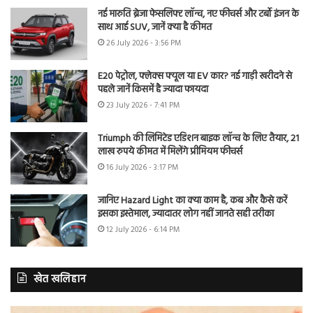
नई मारुति ब्रेजा फेसलिफ्ट लॉन्च, नए फीचर्स और टर्बो इंजन के
साथ आई SUV, जानें क्या है कीमत
26 July 2026 - 3:56 PM
E20 पेट्रोल, फ्लेक्स फ्यूल या EV कार? नई गाड़ी खरीदने से
पहले जानें किसमें है ज्यादा फायदा
23 July 2026 - 7:41 PM
Triumph की लिमिटेड एडिशन बाइक लॉन्च के लिए तैयार, 21
लाख रुपये कीमत में मिलेंगे प्रीमियम फीचर्स
16 July 2026 - 3:17 PM
जानिए Hazard Light का क्या काम है, कब और कैसे करें
इसका इस्तेमाल, ज्यादातर लोग नहीं जानते सही तरीका
12 July 2026 - 6:14 PM
खेत खलिहान