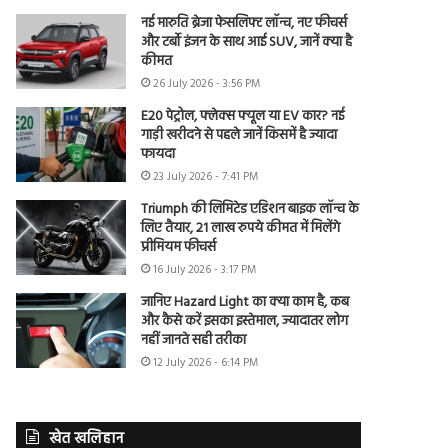
नई मारुति ब्रेजा फेसलिफ्ट लॉन्च, नए फीचर्स
और टर्बो इंजन के साथ आई SUV, जानें क्या है
कीमत
26 July 2026 - 3:56 PM
E20 पेट्रोल, फ्लेक्स फ्यूल या EV कार? नई
गाड़ी खरीदने से पहले जानें किसमें है ज्यादा
फायदा
23 July 2026 - 7:41 PM
Triumph की लिमिटेड एडिशन बाइक लॉन्च के
लिए तैयार, 21 लाख रुपये कीमत में मिलेंगे
प्रीमियम फीचर्स
16 July 2026 - 3:17 PM
जानिए Hazard Light का क्या काम है, कब
और कैसे करें इसका इस्तेमाल, ज्यादातर लोग
नहीं जानते सही तरीका
12 July 2026 - 6:14 PM
खेत खलिहान