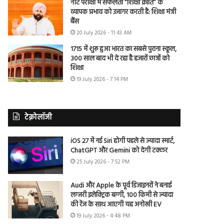
नीट परीक्षा में सफलता “शिक्षा क्रांति” के
व्यापक प्रभाव को उजागर करती है: शिक्षा मंत्री
बैंस
20 July 2026 - 11:43 AM
1715 में शुरू हुआ भारत का सबसे पुराना स्कूल,
300 साल बाद भी दे रहा है हजारों छात्रों को
शिक्षा
19 July 2026 - 7:14 PM
टेक्नोलॉजी
iOS 27 में नई Siri होगी पहले से ज्यादा स्मार्ट,
ChatGPT और Gemini को देगी टक्कर
25 July 2026 - 7:52 PM
Audi और Apple के पूर्व डिजाइनरों ने बनाई
लग्जरी इलेक्ट्रिक बग्गी, 100 किमी से ज्यादा
की रेंज के साथ आएगी यह अनोखी EV
19 July 2026 - 4:48 PM