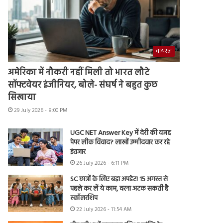
वायरल
अमेरिका में नौकरी नहीं मिली तो भारत लौटे
सॉफ्टवेयर इंजीनियर, बोले- संघर्ष ने बहुत कुछ
सिखाया
29 July 2026 - 8:00 PM
UGC NET Answer Key में देरी की वजह
पेपर लीक विवाद? लाखों उम्मीदवार कर रहे
इंतजार
26 July 2026 - 6:11 PM
SC छात्रों के लिए बड़ा अपडेट! 15 अगस्त से
पहले कर लें ये काम, वरना अटक सकती है
स्कॉलरशिप
22 July 2026 - 11:54 AM