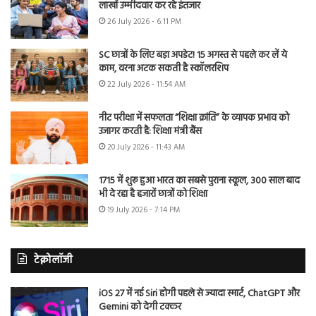
लाखों उम्मीदवार कर रहे इंतजार
26 July 2026 - 6:11 PM
SC छात्रों के लिए बड़ा अपडेट! 15 अगस्त से पहले कर लें ये
काम, वरना अटक सकती है स्कॉलरशिप
22 July 2026 - 11:54 AM
नीट परीक्षा में सफलता “शिक्षा क्रांति” के व्यापक प्रभाव को
उजागर करती है: शिक्षा मंत्री बैंस
20 July 2026 - 11:43 AM
1715 में शुरू हुआ भारत का सबसे पुराना स्कूल, 300 साल बाद
भी दे रहा है हजारों छात्रों को शिक्षा
19 July 2026 - 7:14 PM
टेक्नोलॉजी
iOS 27 में नई Siri होगी पहले से ज्यादा स्मार्ट, ChatGPT और
Gemini को देगी टक्कर