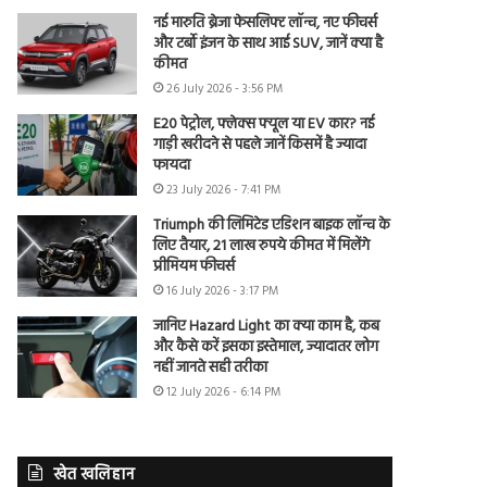
नई मारुति ब्रेजा फेसलिफ्ट लॉन्च, नए फीचर्स
और टर्बो इंजन के साथ आई SUV, जानें क्या है
कीमत
26 July 2026 - 3:56 PM
E20 पेट्रोल, फ्लेक्स फ्यूल या EV कार? नई
गाड़ी खरीदने से पहले जानें किसमें है ज्यादा
फायदा
23 July 2026 - 7:41 PM
Triumph की लिमिटेड एडिशन बाइक लॉन्च के
लिए तैयार, 21 लाख रुपये कीमत में मिलेंगे
प्रीमियम फीचर्स
16 July 2026 - 3:17 PM
जानिए Hazard Light का क्या काम है, कब
और कैसे करें इसका इस्तेमाल, ज्यादातर लोग
नहीं जानते सही तरीका
12 July 2026 - 6:14 PM
खेत खलिहान