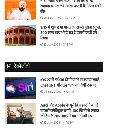
नीट परीक्षा में सफलता “शिक्षा क्रांति” के
व्यापक प्रभाव को उजागर करती है: शिक्षा मंत्री
बैंस
20 July 2026 - 11:43 AM
1715 में शुरू हुआ भारत का सबसे पुराना स्कूल,
300 साल बाद भी दे रहा है हजारों छात्रों को
शिक्षा
19 July 2026 - 7:14 PM
टेक्नोलॉजी
iOS 27 में नई Siri होगी पहले से ज्यादा स्मार्ट,
ChatGPT और Gemini को देगी टक्कर
25 July 2026 - 7:52 PM
Audi और Apple के पूर्व डिजाइनरों ने बनाई
लग्जरी इलेक्ट्रिक बग्गी, 100 किमी से ज्यादा
की रेंज के साथ आएगी यह अनोखी EV
19 July 2026 - 4:48 PM