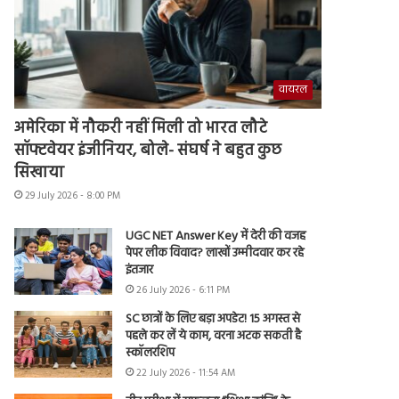
वायरल
अमेरिका में नौकरी नहीं मिली तो भारत लौटे
सॉफ्टवेयर इंजीनियर, बोले- संघर्ष ने बहुत कुछ
सिखाया
29 July 2026 - 8:00 PM
UGC NET Answer Key में देरी की वजह
पेपर लीक विवाद? लाखों उम्मीदवार कर रहे
इंतजार
26 July 2026 - 6:11 PM
SC छात्रों के लिए बड़ा अपडेट! 15 अगस्त से
पहले कर लें ये काम, वरना अटक सकती है
स्कॉलरशिप
22 July 2026 - 11:54 AM