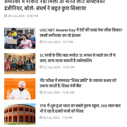
अमेरिका में नौकरी नहीं मिली तो भारत लौटे सॉफ्टवेयर
इंजीनियर, बोले- संघर्ष ने बहुत कुछ सिखाया
29 July 2026 - 8:00 PM
UGC NET Answer Key में देरी की वजह पेपर लीक विवाद?
लाखों उम्मीदवार कर रहे इंतजार
26 July 2026 - 6:11 PM
SC छात्रों के लिए बड़ा अपडेट! 15 अगस्त से पहले कर लें ये
काम, वरना अटक सकती है स्कॉलरशिप
22 July 2026 - 11:54 AM
नीट परीक्षा में सफलता “शिक्षा क्रांति” के व्यापक प्रभाव को
उजागर करती है: शिक्षा मंत्री बैंस
20 July 2026 - 11:43 AM
1715 में शुरू हुआ भारत का सबसे पुराना स्कूल, 300 साल बाद
भी दे रहा है हजारों छात्रों को शिक्षा
19 July 2026 - 7:14 PM