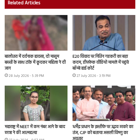
Related Articles
बालोतरा में दर्दनाक हादसा, दो मासूम
E20 विवाद पर नितिन गडकरी का बड़ा
बच्चों के साथ टांके में कूदकर महिला ने दी
कदम, डीपफेक वीडियो मामले में पहुंचे
जान
बॉम्बे हाई कोर्ट
28 July 2026 - 5:39 PM
27 July 2026 - 3:19 PM
महाराष्ट्र में NEET में कम नंबर आने के बाद
धर्मेंद्र प्रधान के इस्तीफे पर उद्धव ठाकरे का
छात्रा ने की आत्महत्या
तंज, CJP को बताया असली विष्णु का
अवतार