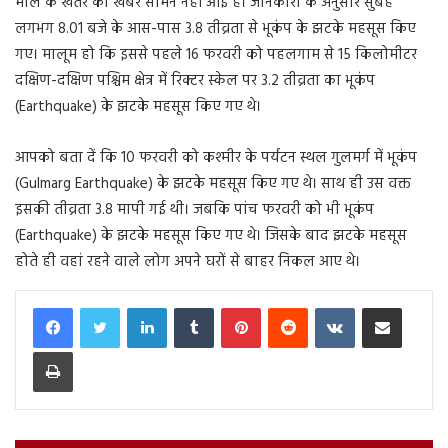
माल के खतरे की खबर सामने नहीं आई है। जानकारी के अनुसार सुबह
लगभग 8.01 बजे के आस-पास 3.8 तीव्रता से भूकंप के झटके महसूस किए
गए। मालूम हो कि इससे पहले 16 फरवरी को पहलगाम से 15 किलोमीटर
दक्षिण-दक्षिण पश्चिम क्षेत्र में रिक्टर स्केल पर 3.2 तीव्रता का भूकंप
(Earthquake) के झटके महसूस किए गए थे।
आपको बता दें कि 10 फरवरी को कश्मीर के पर्यटन स्थल गुलमर्ग में भूकंप
(Gulmarg Earthquake) के झटके महसूस किए गए थे। साथ ही उस वक्त
इसकी तीव्रता 3.8 मापी गई थी। जबकि पांच फरवरी को भी भूकंप
(Earthquake) के झटके महसूस किए गए थे। जिसके बाद झटके महसूस
होते ही वहां रहने वाले लोग अपने घरों से बाहर निकल आए थे।
LinkedIn
Tumblr
Pinterest
Reddit
VKontakte
Share via Email
Print