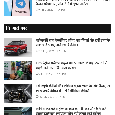
देखना पड़ेगा भारी, तीन दिनों में दूसरा नोटिस
5 July 2026 - 2:25 PM
ऑटो जगत
नई मारुति ब्रेजा फेसलिफ्ट लॉन्च, नए फीचर्स और टर्बो इंजन के
साथ आई SUV, जानें क्या है कीमत
26 July 2026 - 3:56 PM
E20 पेट्रोल, फ्लेक्स फ्यूल या EV कार? नई गाड़ी खरीदने से
पहले जानें किसमें है ज्यादा फायदा
23 July 2026 - 7:41 PM
Triumph की लिमिटेड एडिशन बाइक लॉन्च के लिए तैयार, 21
लाख रुपये कीमत में मिलेंगे प्रीमियम फीचर्स
16 July 2026 - 3:17 PM
जानिए Hazard Light का क्या काम है, कब और कैसे करें
इसका इस्तेमाल, ज्यादातर लोग नहीं जानते सही तरीका