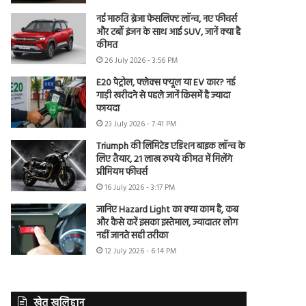
नई मारुति ब्रेजा फेसलिफ्ट लॉन्च, नए फीचर्स
और टर्बो इंजन के साथ आई SUV, जानें क्या है
कीमत
26 July 2026 - 3:56 PM
E20 पेट्रोल, फ्लेक्स फ्यूल या EV कार? नई
गाड़ी खरीदने से पहले जानें किसमें है ज्यादा
फायदा
23 July 2026 - 7:41 PM
Triumph की लिमिटेड एडिशन बाइक लॉन्च के
लिए तैयार, 21 लाख रुपये कीमत में मिलेंगे
प्रीमियम फीचर्स
16 July 2026 - 3:17 PM
जानिए Hazard Light का क्या काम है, कब
और कैसे करें इसका इस्तेमाल, ज्यादातर लोग
नहीं जानते सही तरीका
12 July 2026 - 6:14 PM
खेत खलिहान