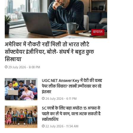
वायरल
अमेरिका में नौकरी नहीं मिली तो भारत लौटे
सॉफ्टवेयर इंजीनियर, बोले- संघर्ष ने बहुत कुछ
सिखाया
29 July 2026 - 8:00 PM
UGC NET Answer Key में देरी की वजह
पेपर लीक विवाद? लाखों उम्मीदवार कर रहे
इंतजार
26 July 2026 - 6:11 PM
SC छात्रों के लिए बड़ा अपडेट! 15 अगस्त से
पहले कर लें ये काम, वरना अटक सकती है
स्कॉलरशिप
22 July 2026 - 11:54 AM