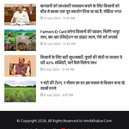
बागवानी को लाभकारी व्यवसाय बनाने के लिए किसानों को
बीज से बाजार तक पूरा सहयोग दिया जा रहा है: मोहिंदर भगत
15 July 2026 - 11:43 AM
Farmers ID Card बनेगा किसानों की पहचान, मिलेंगे भरपूर
लाभ, बार-बार रजिस्ट्रेशन का झंझट खत्म, ऐसे करें अप्लाई
10 July 2026 - 12:42 PM
किसानों के लिए बड़ी खुशखबरी, फूलों की खेती पर सरकार दे
रही 40% सब्सिडी, जानें कैसे मिलेगा लाभ
9 July 2026 - 12:46 PM
न मंडी की टेंशन, न मौसम का डर! इस फसल से किसान कमा रहे
लाखों रुपये
8 July 2026 - 6:07 PM
© Copyright 2026, All Rights Reserved to HindiKhabar.Com