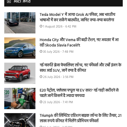
ऑटो जगत
Tesla Model Y में आया Grok AI फीचर, अब भारतीय
भाषाओं में कर सकेंगे बातचीत, जानिए क्या-क्या बदलेगा
1 August 2026 - 6:42 PM
Honda City और Verna की बढ़ी टेंशन, नए अवतार में आ
रही Skoda Slavia Facelift
30 July 2026 - 7:48 PM
नई मारुति ब्रेजा फेसलिफ्ट लॉन्च, नए फीचर्स और टर्बो इंजन के
साथ आई SUV, जानें क्या है कीमत
26 July 2026 - 3:56 PM
E20 पेट्रोल, फ्लेक्स फ्यूल या EV कार? नई गाड़ी खरीदने से
पहले जानें किसमें है ज्यादा फायदा
23 July 2026 - 7:41 PM
Triumph की लिमिटेड एडिशन बाइक लॉन्च के लिए तैयार, 21
लाख रुपये कीमत में मिलेंगे प्रीमियम फीचर्स