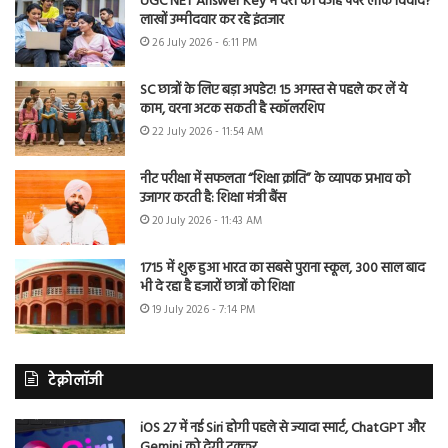
UGC NET Answer Key में देरी की वजह पेपर लीक विवाद?
लाखों उम्मीदवार कर रहे इंतजार
26 July 2026 - 6:11 PM
SC छात्रों के लिए बड़ा अपडेट! 15 अगस्त से पहले कर लें ये
काम, वरना अटक सकती है स्कॉलरशिप
22 July 2026 - 11:54 AM
नीट परीक्षा में सफलता “शिक्षा क्रांति” के व्यापक प्रभाव को
उजागर करती है: शिक्षा मंत्री बैंस
20 July 2026 - 11:43 AM
1715 में शुरू हुआ भारत का सबसे पुराना स्कूल, 300 साल बाद
भी दे रहा है हजारों छात्रों को शिक्षा
19 July 2026 - 7:14 PM
टेक्नोलॉजी
iOS 27 में नई Siri होगी पहले से ज्यादा स्मार्ट, ChatGPT और
Gemini को देगी टक्कर