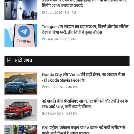
999 रुपये में रिजर्व करें Samsung का नया फोल्डेबल फोन,
मिलेंगे 2799 रुपये के फायदे
8 July 2026 - 5:54 PM
Telegram पर सरकार का बड़ा एक्शन, फिल्में और वेब सीरीज
देखना पड़ेगा भारी, तीन दिनों में दूसरा नोटिस
5 July 2026 - 2:25 PM
ऑटो जगत
Honda City और Verna की बढ़ी टेंशन, नए अवतार में आ
रही Skoda Slavia Facelift
30 July 2026 - 7:48 PM
नई मारुति ब्रेजा फेसलिफ्ट लॉन्च, नए फीचर्स और टर्बो इंजन के
साथ आई SUV, जानें क्या है कीमत
26 July 2026 - 3:56 PM
E20 पेट्रोल, फ्लेक्स फ्यूल या EV कार? नई गाड़ी खरीदने से
पहले जानें किसमें है ज्यादा फायदा