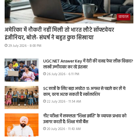
वायरल
अमेरिका में नौकरी नहीं मिली तो भारत लौटे सॉफ्टवेयर
इंजीनियर, बोले- संघर्ष ने बहुत कुछ सिखाया
29 July 2026 - 8:00 PM
UGC NET Answer Key में देरी की वजह पेपर लीक विवाद?
लाखों उम्मीदवार कर रहे इंतजार
26 July 2026 - 6:11 PM
SC छात्रों के लिए बड़ा अपडेट! 15 अगस्त से पहले कर लें ये
काम, वरना अटक सकती है स्कॉलरशिप
22 July 2026 - 11:54 AM
नीट परीक्षा में सफलता “शिक्षा क्रांति” के व्यापक प्रभाव को
उजागर करती है: शिक्षा मंत्री बैंस
20 July 2026 - 11:43 AM