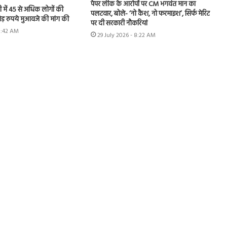
पेपर लीक के आरोपों पर CM भगवंत मान का
ी में 45 से अधिक लोगों की
पलटवार, बोले- ‘नो कैश, नो फरमाइश’, सिर्फ मेरिट
ड़ रुपये मुआवजे की मांग की
पर दी सरकारी नौकरियां
 8:42 AM
29 July 2026 - 8:22 AM