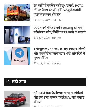
रेल यात्रियों के लिए बड़ी खुशखबरी, IRCTC
की नई वेबसाइट लॉन्च, टिकट बुकिंग होगी
पहले से आसान और तेज
16 July 2026 - 1:45 PM
999 रुपये में रिजर्व करें Samsung का नया
फोल्डेबल फोन, मिलेंगे 2799 रुपये के फायदे
8 July 2026 - 5:54 PM
Telegram पर सरकार का बड़ा एक्शन, फिल्में
और वेब सीरीज देखना पड़ेगा भारी, तीन दिनों में
दूसरा नोटिस
5 July 2026 - 2:25 PM
ऑटो जगत
नई मारुति ब्रेजा फेसलिफ्ट लॉन्च, नए फीचर्स
और टर्बो इंजन के साथ आई SUV, जानें क्या है
कीमत