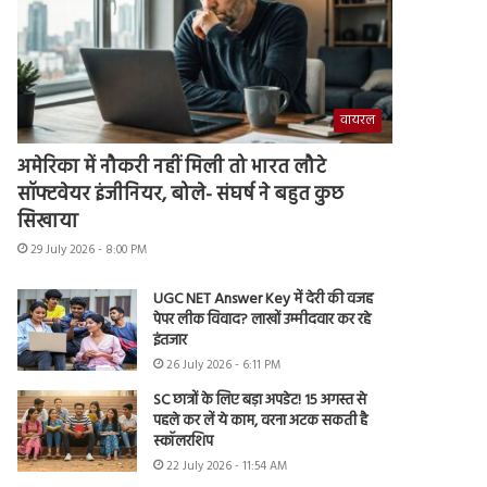
वायरल
अमेरिका में नौकरी नहीं मिली तो भारत लौटे
सॉफ्टवेयर इंजीनियर, बोले- संघर्ष ने बहुत कुछ
सिखाया
29 July 2026 - 8:00 PM
UGC NET Answer Key में देरी की वजह
पेपर लीक विवाद? लाखों उम्मीदवार कर रहे
इंतजार
26 July 2026 - 6:11 PM
SC छात्रों के लिए बड़ा अपडेट! 15 अगस्त से
पहले कर लें ये काम, वरना अटक सकती है
स्कॉलरशिप
22 July 2026 - 11:54 AM