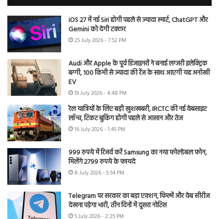
iOS 27 में नई Siri होगी पहले से ज्यादा स्मार्ट, ChatGPT और
Gemini को देगी टक्कर
25 July 2026 - 7:52 PM
Audi और Apple के पूर्व डिजाइनरों ने बनाई लग्जरी इलेक्ट्रिक
बग्गी, 100 किमी से ज्यादा की रेंज के साथ आएगी यह अनोखी
EV
19 July 2026 - 4:48 PM
रेल यात्रियों के लिए बड़ी खुशखबरी, IRCTC की नई वेबसाइट
लॉन्च, टिकट बुकिंग होगी पहले से आसान और तेज
16 July 2026 - 1:45 PM
999 रुपये में रिजर्व करें Samsung का नया फोल्डेबल फोन,
मिलेंगे 2799 रुपये के फायदे
8 July 2026 - 5:54 PM
Telegram पर सरकार का बड़ा एक्शन, फिल्में और वेब सीरीज
देखना पड़ेगा भारी, तीन दिनों में दूसरा नोटिस
5 July 2026 - 2:25 PM