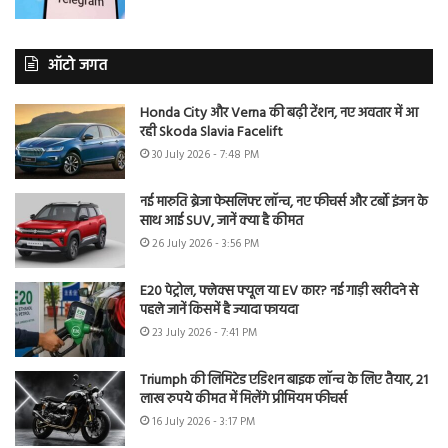
ऑटो जगत
Honda City और Verna की बढ़ी टेंशन, नए अवतार में आ
रही Skoda Slavia Facelift
30 July 2026 - 7:48 PM
नई मारुति ब्रेजा फेसलिफ्ट लॉन्च, नए फीचर्स और टर्बो इंजन के
साथ आई SUV, जानें क्या है कीमत
26 July 2026 - 3:56 PM
E20 पेट्रोल, फ्लेक्स फ्यूल या EV कार? नई गाड़ी खरीदने से
पहले जानें किसमें है ज्यादा फायदा
23 July 2026 - 7:41 PM
Triumph की लिमिटेड एडिशन बाइक लॉन्च के लिए तैयार, 21
लाख रुपये कीमत में मिलेंगे प्रीमियम फीचर्स
16 July 2026 - 3:17 PM