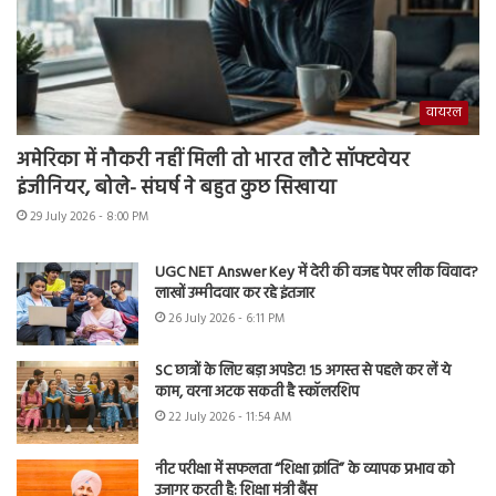
वायरल
अमेरिका में नौकरी नहीं मिली तो भारत लौटे सॉफ्टवेयर
इंजीनियर, बोले- संघर्ष ने बहुत कुछ सिखाया
29 July 2026 - 8:00 PM
UGC NET Answer Key में देरी की वजह पेपर लीक विवाद?
लाखों उम्मीदवार कर रहे इंतजार
26 July 2026 - 6:11 PM
SC छात्रों के लिए बड़ा अपडेट! 15 अगस्त से पहले कर लें ये
काम, वरना अटक सकती है स्कॉलरशिप
22 July 2026 - 11:54 AM
नीट परीक्षा में सफलता “शिक्षा क्रांति” के व्यापक प्रभाव को
उजागर करती है: शिक्षा मंत्री बैंस