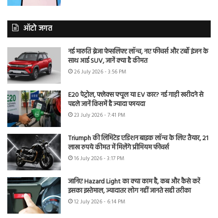
ऑटो जगत
नई मारुति ब्रेजा फेसलिफ्ट लॉन्च, नए फीचर्स और टर्बो इंजन के
साथ आई SUV, जानें क्या है कीमत
26 July 2026 - 3:56 PM
E20 पेट्रोल, फ्लेक्स फ्यूल या EV कार? नई गाड़ी खरीदने से
पहले जानें किसमें है ज्यादा फायदा
23 July 2026 - 7:41 PM
Triumph की लिमिटेड एडिशन बाइक लॉन्च के लिए तैयार, 21
लाख रुपये कीमत में मिलेंगे प्रीमियम फीचर्स
16 July 2026 - 3:17 PM
जानिए Hazard Light का क्या काम है, कब और कैसे करें
इसका इस्तेमाल, ज्यादातर लोग नहीं जानते सही तरीका
12 July 2026 - 6:14 PM