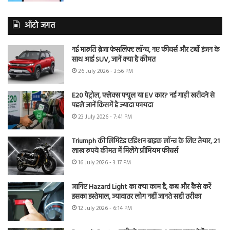
ऑटो जगत
नई मारुति ब्रेजा फेसलिफ्ट लॉन्च, नए फीचर्स और टर्बो इंजन के
साथ आई SUV, जानें क्या है कीमत
26 July 2026 - 3:56 PM
E20 पेट्रोल, फ्लेक्स फ्यूल या EV कार? नई गाड़ी खरीदने से
पहले जानें किसमें है ज्यादा फायदा
23 July 2026 - 7:41 PM
Triumph की लिमिटेड एडिशन बाइक लॉन्च के लिए तैयार, 21
लाख रुपये कीमत में मिलेंगे प्रीमियम फीचर्स
16 July 2026 - 3:17 PM
जानिए Hazard Light का क्या काम है, कब और कैसे करें
इसका इस्तेमाल, ज्यादातर लोग नहीं जानते सही तरीका
12 July 2026 - 6:14 PM