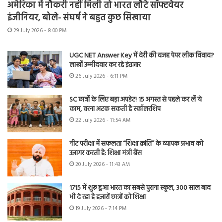
अमेरिका में नौकरी नहीं मिली तो भारत लौटे सॉफ्टवेयर
इंजीनियर, बोले- संघर्ष ने बहुत कुछ सिखाया
29 July 2026 - 8:00 PM
UGC NET Answer Key में देरी की वजह पेपर लीक विवाद?
लाखों उम्मीदवार कर रहे इंतजार
26 July 2026 - 6:11 PM
SC छात्रों के लिए बड़ा अपडेट! 15 अगस्त से पहले कर लें ये
काम, वरना अटक सकती है स्कॉलरशिप
22 July 2026 - 11:54 AM
नीट परीक्षा में सफलता “शिक्षा क्रांति” के व्यापक प्रभाव को
उजागर करती है: शिक्षा मंत्री बैंस
20 July 2026 - 11:43 AM
1715 में शुरू हुआ भारत का सबसे पुराना स्कूल, 300 साल बाद
भी दे रहा है हजारों छात्रों को शिक्षा
19 July 2026 - 7:14 PM