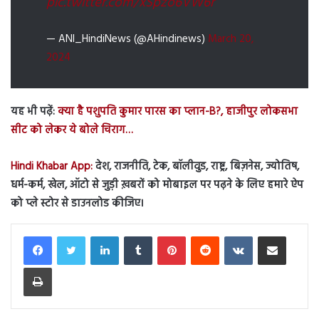
pic.twitter.com/xSpzo6VW6r
— ANI_HindiNews (@AHindinews)
March 20,
2024
यह भी पढ़ें:
क्या है पशुपति कुमार पारस का प्लान-B?, हाजीपुर लोकसभा
सीट को लेकर ये बोले चिराग…
Hindi Khabar App:
देश, राजनीति, टेक, बॉलीवुड, राष्ट्र, बिज़नेस, ज्योतिष,
धर्म-कर्म, खेल, ऑटो से जुड़ी ख़बरों को मोबाइल पर पढ़ने के लिए हमारे ऐप
को प्ले स्टोर से डाउनलोड कीजिए।
LinkedIn
Tumblr
Pinterest
Reddit
VKontakte
Share via Email
Print