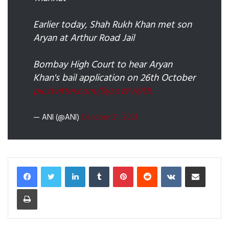
Earlier today, Shah Rukh Khan met son
Aryan at Arthur Road Jail
Bombay High Court to hear Aryan
Khan's bail application on 26th October
pic.twitter.com/SyzoWVi9UL
— ANI (@ANI)
October 21, 2021
LinkedIn
Tumblr
Pinterest
Reddit
VKontakte
Share via Email
Print