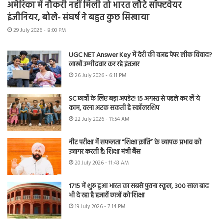
अमेरिका में नौकरी नहीं मिली तो भारत लौटे सॉफ्टवेयर
इंजीनियर, बोले- संघर्ष ने बहुत कुछ सिखाया
29 July 2026 - 8:00 PM
UGC NET Answer Key में देरी की वजह पेपर लीक विवाद?
लाखों उम्मीदवार कर रहे इंतजार
26 July 2026 - 6:11 PM
SC छात्रों के लिए बड़ा अपडेट! 15 अगस्त से पहले कर लें ये
काम, वरना अटक सकती है स्कॉलरशिप
22 July 2026 - 11:54 AM
नीट परीक्षा में सफलता “शिक्षा क्रांति” के व्यापक प्रभाव को
उजागर करती है: शिक्षा मंत्री बैंस
20 July 2026 - 11:43 AM
1715 में शुरू हुआ भारत का सबसे पुराना स्कूल, 300 साल बाद
भी दे रहा है हजारों छात्रों को शिक्षा
19 July 2026 - 7:14 PM