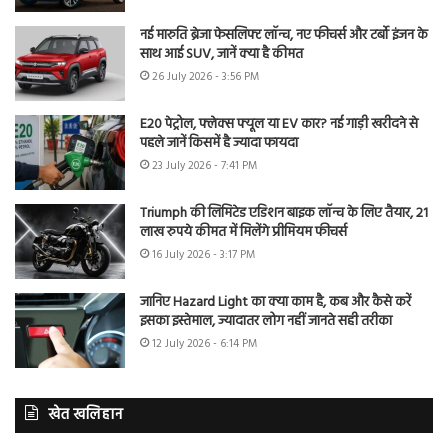
नई मारुति ब्रेजा फेसलिफ्ट लॉन्च, नए फीचर्स और टर्बो इंजन के
साथ आई SUV, जानें क्या है कीमत
26 July 2026 - 3:56 PM
E20 पेट्रोल, फ्लेक्स फ्यूल या EV कार? नई गाड़ी खरीदने से
पहले जानें किसमें है ज्यादा फायदा
23 July 2026 - 7:41 PM
Triumph की लिमिटेड एडिशन बाइक लॉन्च के लिए तैयार, 21
लाख रुपये कीमत में मिलेंगे प्रीमियम फीचर्स
16 July 2026 - 3:17 PM
जानिए Hazard Light का क्या काम है, कब और कैसे करें
इसका इस्तेमाल, ज्यादातर लोग नहीं जानते सही तरीका
12 July 2026 - 6:14 PM
खेत खलिहान