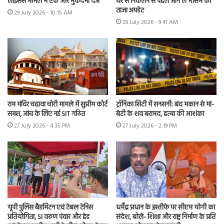
लाइसेंस मामले में एक और मुकदमा दर्ज
घर से निकलने से पहले जान लें मौसम का
ताजा अपडेट
29 July 2026 - 10:15 AM
29 July 2026 - 9:41 AM
राम मंदिर चढ़ावा चोरी मामले में सुप्रीम कोर्ट
ट्रॉनिका सिटी में सनसनी: बंद मकान से मां-
सख्त, जांच के लिए नई SIT गठित
बेटी के शव बरामद, हत्या की आशंका
27 July 2026 - 4:35 PM
27 July 2026 - 2:19 PM
यूपी पुलिस बैडमिंटन एवं टेबल टेनिस
धर्मेंद्र प्रधान के इस्तीफे पर सीएम योगी का
प्रतियोगिता, SI वरुण पंवार और हेड
संदेश, बोले- शिक्षा और राष्ट्र निर्माण के प्रति