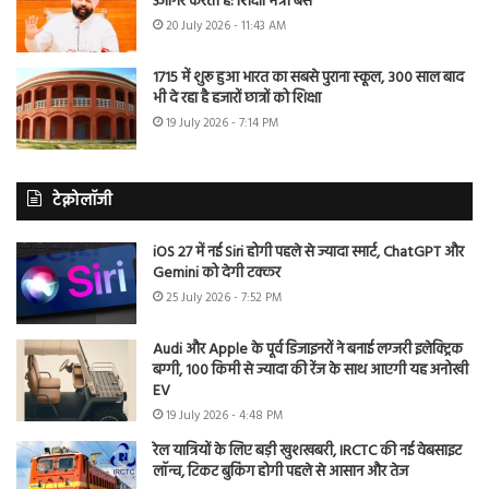
उजागर करती है: शिक्षा मंत्री बैंस
20 July 2026 - 11:43 AM
1715 में शुरू हुआ भारत का सबसे पुराना स्कूल, 300 साल बाद
भी दे रहा है हजारों छात्रों को शिक्षा
19 July 2026 - 7:14 PM
टेक्नोलॉजी
iOS 27 में नई Siri होगी पहले से ज्यादा स्मार्ट, ChatGPT और
Gemini को देगी टक्कर
25 July 2026 - 7:52 PM
Audi और Apple के पूर्व डिजाइनरों ने बनाई लग्जरी इलेक्ट्रिक
बग्गी, 100 किमी से ज्यादा की रेंज के साथ आएगी यह अनोखी
EV
19 July 2026 - 4:48 PM
रेल यात्रियों के लिए बड़ी खुशखबरी, IRCTC की नई वेबसाइट
लॉन्च, टिकट बुकिंग होगी पहले से आसान और तेज