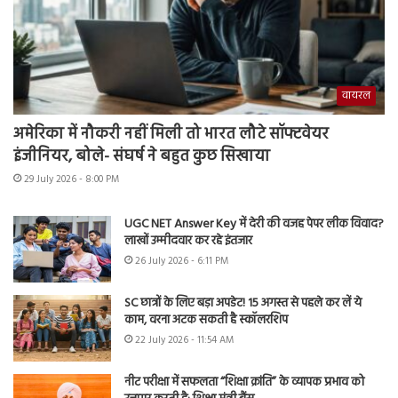
वायरल
अमेरिका में नौकरी नहीं मिली तो भारत लौटे सॉफ्टवेयर
इंजीनियर, बोले- संघर्ष ने बहुत कुछ सिखाया
29 July 2026 - 8:00 PM
UGC NET Answer Key में देरी की वजह पेपर लीक विवाद?
लाखों उम्मीदवार कर रहे इंतजार
26 July 2026 - 6:11 PM
SC छात्रों के लिए बड़ा अपडेट! 15 अगस्त से पहले कर लें ये
काम, वरना अटक सकती है स्कॉलरशिप
22 July 2026 - 11:54 AM
नीट परीक्षा में सफलता “शिक्षा क्रांति” के व्यापक प्रभाव को