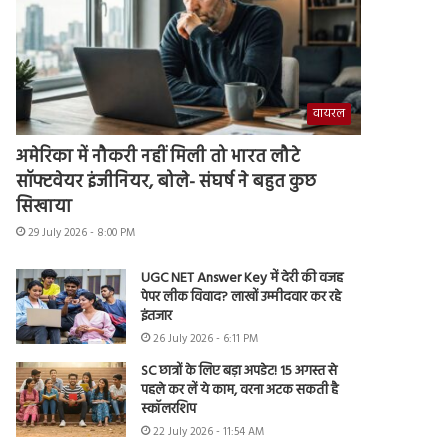
वायरल
अमेरिका में नौकरी नहीं मिली तो भारत लौटे
सॉफ्टवेयर इंजीनियर, बोले- संघर्ष ने बहुत कुछ
सिखाया
29 July 2026 - 8:00 PM
UGC NET Answer Key में देरी की वजह
पेपर लीक विवाद? लाखों उम्मीदवार कर रहे
इंतजार
26 July 2026 - 6:11 PM
SC छात्रों के लिए बड़ा अपडेट! 15 अगस्त से
पहले कर लें ये काम, वरना अटक सकती है
स्कॉलरशिप
22 July 2026 - 11:54 AM