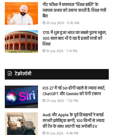
नीट परीक्षा में सफलता “शिक्षा क्रांति” के
व्यापक प्रभाव को उजागर करती है: शिक्षा मंत्री
बैंस
20 July 2026 - 11:43 AM
1715 में शुरू हुआ भारत का सबसे पुराना स्कूल,
300 साल बाद भी दे रहा है हजारों छात्रों को
शिक्षा
19 July 2026 - 7:14 PM
टेक्नोलॉजी
iOS 27 में नई Siri होगी पहले से ज्यादा स्मार्ट,
ChatGPT और Gemini को देगी टक्कर
25 July 2026 - 7:52 PM
Audi और Apple के पूर्व डिजाइनरों ने बनाई
लग्जरी इलेक्ट्रिक बग्गी, 100 किमी से ज्यादा
की रेंज के साथ आएगी यह अनोखी EV
19 July 2026 - 4:48 PM