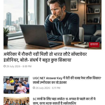
वायरल
अमेरिका में नौकरी नहीं मिली तो भारत लौटे सॉफ्टवेयर
इंजीनियर, बोले- संघर्ष ने बहुत कुछ सिखाया
29 July 2026 - 8:00 PM
UGC NET Answer Key में देरी की वजह पेपर लीक विवाद?
लाखों उम्मीदवार कर रहे इंतजार
26 July 2026 - 6:11 PM
SC छात्रों के लिए बड़ा अपडेट! 15 अगस्त से पहले कर लें ये
काम, वरना अटक सकती है स्कॉलरशिप