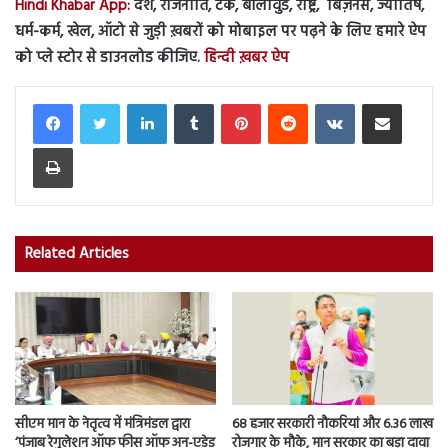
Hindi Khabar App:
देश, राजनीति, टेक, बॉलीवुड, राष्ट्र, बिज़नेस, ज्योतिष,
धर्म-कर्म, खेल, ऑटो से जुड़ी ख़बरों को मोबाइल पर पढ़ने के लिए हमारे ऐप
को प्ले स्टोर से डाउनलोड कीजिए.
हिन्दी ख़बर ऐप
LinkedIn
Tumblr
Pinterest
Reddit
VKontakte
Share via Email
Print
Related Articles
सीएम मान के नेतृत्व में मंत्रिमंडल द्वारा
68 हजार सरकारी नौकरियां और 6.36 लाख
‘पंजाब रेगुलेशन ऑफ फीस ऑफ अन-एडेड
रोजगार के मौके, मान सरकार का बड़ा दावा