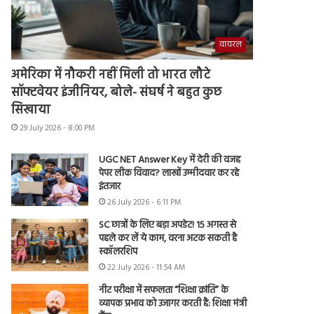
वायरल
अमेरिका में नौकरी नहीं मिली तो भारत लौटे
सॉफ्टवेयर इंजीनियर, बोले- संघर्ष ने बहुत कुछ
सिखाया
29 July 2026 - 8:00 PM
UGC NET Answer Key में देरी की वजह
पेपर लीक विवाद? लाखों उम्मीदवार कर रहे
इंतजार
26 July 2026 - 6:11 PM
SC छात्रों के लिए बड़ा अपडेट! 15 अगस्त से
पहले कर लें ये काम, वरना अटक सकती है
स्कॉलरशिप
22 July 2026 - 11:54 AM
नीट परीक्षा में सफलता “शिक्षा क्रांति” के
व्यापक प्रभाव को उजागर करती है: शिक्षा मंत्री