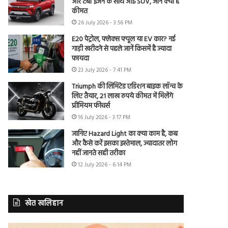
और टर्बो इंजन के साथ आई SUV, जानें क्या है
कीमत
26 July 2026 - 3:56 PM
E20 पेट्रोल, फ्लेक्स फ्यूल या EV कार? नई
गाड़ी खरीदने से पहले जानें किसमें है ज्यादा
फायदा
23 July 2026 - 7:41 PM
Triumph की लिमिटेड एडिशन बाइक लॉन्च के
लिए तैयार, 21 लाख रुपये कीमत में मिलेंगे
प्रीमियम फीचर्स
16 July 2026 - 3:17 PM
जानिए Hazard Light का क्या काम है, कब
और कैसे करें इसका इस्तेमाल, ज्यादातर लोग
नहीं जानते सही तरीका
12 July 2026 - 6:14 PM
खेत खलिहान