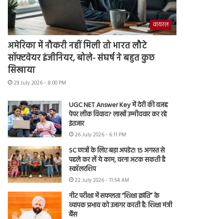
वायरल
अमेरिका में नौकरी नहीं मिली तो भारत लौटे
सॉफ्टवेयर इंजीनियर, बोले- संघर्ष ने बहुत कुछ
सिखाया
29 July 2026 - 8:00 PM
UGC NET Answer Key में देरी की वजह
पेपर लीक विवाद? लाखों उम्मीदवार कर रहे
इंतजार
26 July 2026 - 6:11 PM
SC छात्रों के लिए बड़ा अपडेट! 15 अगस्त से
पहले कर लें ये काम, वरना अटक सकती है
स्कॉलरशिप
22 July 2026 - 11:54 AM
नीट परीक्षा में सफलता “शिक्षा क्रांति” के
व्यापक प्रभाव को उजागर करती है: शिक्षा मंत्री
बैंस