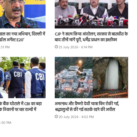
ीवाल का नया अभियान, दिल्ली में
CJP ने खत्म किया आंदोलन, सरकार से बातचीत के
हॉल अगेंस्ट E20’
बाद तीनों मांगें पूरी, धर्मेंद्र प्रधान का इस्तीफा
3:51 PM
25 July 2026 - 6:14 PM
े बैंक घोटाले में CBI का बड़ा
अमरनाथ और वैष्णो देवी यात्रा फिर रोकी गई,
े ठिकानों पर चार राज्यों में
श्रद्धालुओं से की गई सतर्क रहने की अपील
20 July 2026 - 4:02 PM
 5:50 PM