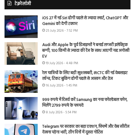
टेक्नोलॉजी
iOS 27 में नई Siri होगी पहले से ज्यादा स्मार्ट, ChatGPT और
Gemini को देगी टक्कर
25 July 2026 - 7:52 PM
Audi और Apple के पूर्व डिजाइनरों ने बनाई लग्जरी इलेक्ट्रिक
बग्गी, 100 किमी से ज्यादा की रेंज के साथ आएगी यह अनोखी
EV
19 July 2026 - 4:48 PM
रेल यात्रियों के लिए बड़ी खुशखबरी, IRCTC की नई वेबसाइट
लॉन्च, टिकट बुकिंग होगी पहले से आसान और तेज
16 July 2026 - 1:45 PM
999 रुपये में रिजर्व करें Samsung का नया फोल्डेबल फोन,
मिलेंगे 2799 रुपये के फायदे
8 July 2026 - 5:54 PM
Telegram पर सरकार का बड़ा एक्शन, फिल्में और वेब सीरीज
देखना पड़ेगा भारी, तीन दिनों में दूसरा नोटिस