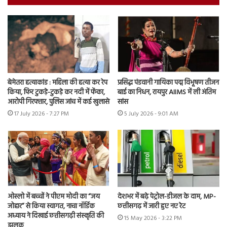
बेमेतरा हत्याकांड : महिला की हत्या कर रेप
प्रसिद्ध पंडवानी गायिका पद्म विभूषण तीजन
किया, फिर टुकड़े-टुकड़े कर नदी में फेंका,
बाई का निधन, रायपुर AIIMS में ली अंतिम
आरोपी गिरफ्तार, पुलिस जांच में कई खुलासे
सांस
17 July 2026 - 7:27 PM
5 July 2026 - 9:01 AM
ओस्लो में बच्चों ने पीएम मोदी का “जय
देशभर में बढ़े पेट्रोल-डीजल के दाम, MP-
जोहार” से किया स्वागत, नाचा नॉर्डिक
छत्तीसगढ़ में जारी हुए नए रेट
अध्याय ने दिखाई छत्तीसगढ़ी संस्कृति की
15 May 2026 - 3:22 PM
झलक