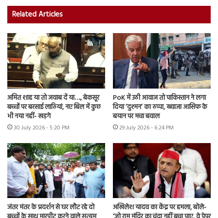
Related Articles
अमित शाह या तो जवाब दें या…., बेकसूर
PoK में उठी आवाज तो पाकिस्तान ने लगा
बच्चों पर बरसाई लाठियां, नए बिल में कुछ
दिया ‘दुश्मन’ का ठप्पा, ख्वाजा आसिफ के
भी नया नहीं- खड़गे
बयान पर मचा बवाल
30 July 2026 - 5:20 PM
29 July 2026 - 6:24 PM
जंतर मंतर के प्रदर्शन से घर लौट रहे दो
अखिलेश यादव का केंद्र पर हमला, बोले-
बच्चों के साथ मारपीट करने वाले सत्यम
‘जो राम मंदिर का चंदा नहीं बचा पाए, वे पेपर