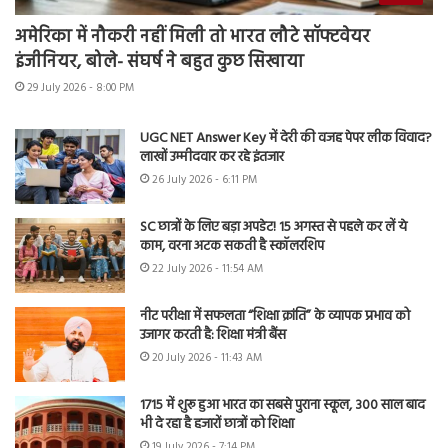
अमेरिका में नौकरी नहीं मिली तो भारत लौटे सॉफ्टवेयर
इंजीनियर, बोले- संघर्ष ने बहुत कुछ सिखाया
29 July 2026 - 8:00 PM
UGC NET Answer Key में देरी की वजह पेपर लीक विवाद?
लाखों उम्मीदवार कर रहे इंतजार
26 July 2026 - 6:11 PM
SC छात्रों के लिए बड़ा अपडेट! 15 अगस्त से पहले कर लें ये
काम, वरना अटक सकती है स्कॉलरशिप
22 July 2026 - 11:54 AM
नीट परीक्षा में सफलता “शिक्षा क्रांति” के व्यापक प्रभाव को
उजागर करती है: शिक्षा मंत्री बैंस
20 July 2026 - 11:43 AM
1715 में शुरू हुआ भारत का सबसे पुराना स्कूल, 300 साल बाद
भी दे रहा है हजारों छात्रों को शिक्षा
19 July 2026 - 7:14 PM