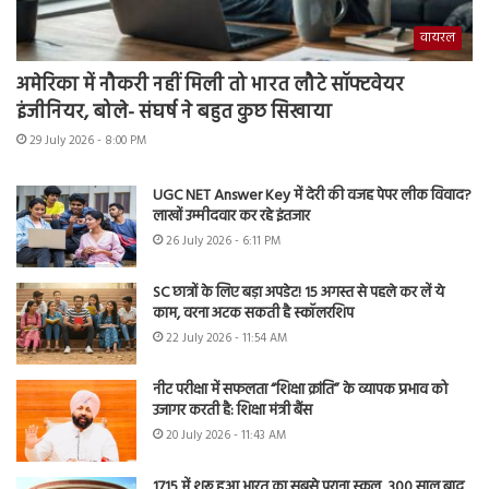
वायरल
अमेरिका में नौकरी नहीं मिली तो भारत लौटे सॉफ्टवेयर
इंजीनियर, बोले- संघर्ष ने बहुत कुछ सिखाया
29 July 2026 - 8:00 PM
UGC NET Answer Key में देरी की वजह पेपर लीक विवाद?
लाखों उम्मीदवार कर रहे इंतजार
26 July 2026 - 6:11 PM
SC छात्रों के लिए बड़ा अपडेट! 15 अगस्त से पहले कर लें ये
काम, वरना अटक सकती है स्कॉलरशिप
22 July 2026 - 11:54 AM
नीट परीक्षा में सफलता “शिक्षा क्रांति” के व्यापक प्रभाव को
उजागर करती है: शिक्षा मंत्री बैंस
20 July 2026 - 11:43 AM
1715 में शुरू हुआ भारत का सबसे पुराना स्कूल, 300 साल बाद