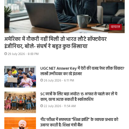
वायरल
अमेरिका में नौकरी नहीं मिली तो भारत लौटे सॉफ्टवेयर
इंजीनियर, बोले- संघर्ष ने बहुत कुछ सिखाया
29 July 2026 - 8:00 PM
UGC NET Answer Key में देरी की वजह पेपर लीक विवाद?
लाखों उम्मीदवार कर रहे इंतजार
26 July 2026 - 6:11 PM
SC छात्रों के लिए बड़ा अपडेट! 15 अगस्त से पहले कर लें ये
काम, वरना अटक सकती है स्कॉलरशिप
22 July 2026 - 11:54 AM
नीट परीक्षा में सफलता “शिक्षा क्रांति” के व्यापक प्रभाव को
उजागर करती है: शिक्षा मंत्री बैंस