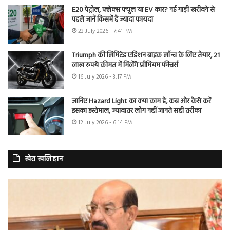
E20 पेट्रोल, फ्लेक्स फ्यूल या EV कार? नई गाड़ी खरीदने से
पहले जानें किसमें है ज्यादा फायदा
23 July 2026 - 7:41 PM
Triumph की लिमिटेड एडिशन बाइक लॉन्च के लिए तैयार, 21
लाख रुपये कीमत में मिलेंगे प्रीमियम फीचर्स
16 July 2026 - 3:17 PM
जानिए Hazard Light का क्या काम है, कब और कैसे करें
इसका इस्तेमाल, ज्यादातर लोग नहीं जानते सही तरीका
12 July 2026 - 6:14 PM
खेत खलिहान