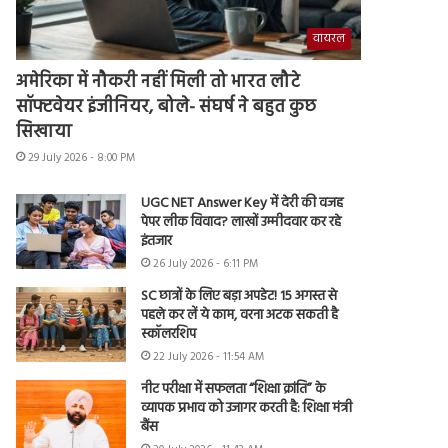
वायरल
अमेरिका में नौकरी नहीं मिली तो भारत लौटे
सॉफ्टवेयर इंजीनियर, बोले- संघर्ष ने बहुत कुछ
सिखाया
29 July 2026 - 8:00 PM
UGC NET Answer Key में देरी की वजह
पेपर लीक विवाद? लाखों उम्मीदवार कर रहे
इंतजार
26 July 2026 - 6:11 PM
SC छात्रों के लिए बड़ा अपडेट! 15 अगस्त से
पहले कर लें ये काम, वरना अटक सकती है
स्कॉलरशिप
22 July 2026 - 11:54 AM
नीट परीक्षा में सफलता “शिक्षा क्रांति” के
व्यापक प्रभाव को उजागर करती है: शिक्षा मंत्री
बैंस