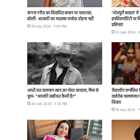
कंगना रनौत का विवादित बयान पर पलटवार,
‘भोजपुरी बवाल’ मे
बोलीं- आजादी का मतलब मर्यादा तोड़ना नहीं
इनसिक्योरिटी पर छिड
हसिनाएं
29 July 2026 - 7:00 PM
25 July 2026 - 
आधी रात सलमान खान का पोस्ट वायरल, फैंस से
जैकलीन फर्नांडिस क
पूछा- “आपकी तबीयत कैसी है?”
वार्डरोब मालफंक्श
विवाद
20 July 2026 - 5:30 PM
18 July 2026 - 