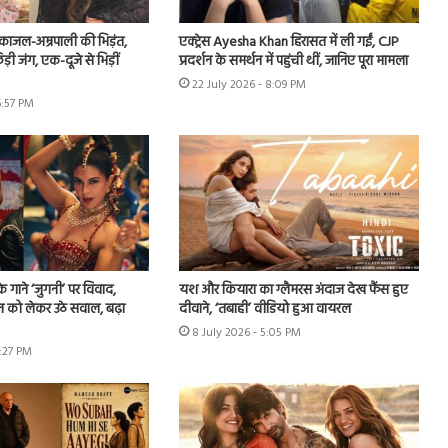
ं काजल-अम्रपाली की भिड़ंत,
एक्ट्रेस Ayesha Khan हिरासत में ली गईं, CJP
़ी जंग, एक-दूजे से भिड़ीं
प्रदर्शन के समर्थन में पहुंची थीं, जानिए पूरा मामला
22 July 2026 - 8:09 PM
6:57 PM
े गाने ‘जुगनी’ पर विवाद,
यश और कियारा का ग्लैमरस अंदाज देख फैंस हुए
न को लेकर उठे सवाल, बढ़ा
दीवाने, ‘तबाही’ वीडियो हुआ वायरल
8 July 2026 - 5:05 PM
7:27 PM