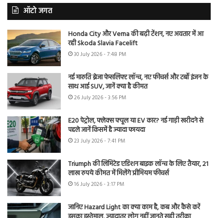
ऑटो जगत
Honda City और Verna की बढ़ी टेंशन, नए अवतार में आ
रही Skoda Slavia Facelift
30 July 2026 - 7:48 PM
नई मारुति ब्रेजा फेसलिफ्ट लॉन्च, नए फीचर्स और टर्बो इंजन के
साथ आई SUV, जानें क्या है कीमत
26 July 2026 - 3:56 PM
E20 पेट्रोल, फ्लेक्स फ्यूल या EV कार? नई गाड़ी खरीदने से
पहले जानें किसमें है ज्यादा फायदा
23 July 2026 - 7:41 PM
Triumph की लिमिटेड एडिशन बाइक लॉन्च के लिए तैयार, 21
लाख रुपये कीमत में मिलेंगे प्रीमियम फीचर्स
16 July 2026 - 3:17 PM
जानिए Hazard Light का क्या काम है, कब और कैसे करें
इसका इस्तेमाल, ज्यादातर लोग नहीं जानते सही तरीका