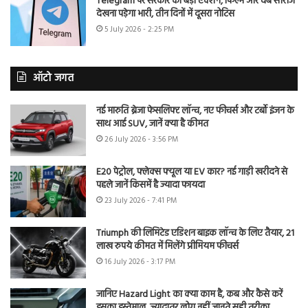
Telegram पर सरकार का बड़ा एक्शन, फिल्में और वेब सीरीज
देखना पड़ेगा भारी, तीन दिनों में दूसरा नोटिस
5 July 2026 - 2:25 PM
ऑटो जगत
नई मारुति ब्रेजा फेसलिफ्ट लॉन्च, नए फीचर्स और टर्बो इंजन के
साथ आई SUV, जानें क्या है कीमत
26 July 2026 - 3:56 PM
E20 पेट्रोल, फ्लेक्स फ्यूल या EV कार? नई गाड़ी खरीदने से
पहले जानें किसमें है ज्यादा फायदा
23 July 2026 - 7:41 PM
Triumph की लिमिटेड एडिशन बाइक लॉन्च के लिए तैयार, 21
लाख रुपये कीमत में मिलेंगे प्रीमियम फीचर्स
16 July 2026 - 3:17 PM
जानिए Hazard Light का क्या काम है, कब और कैसे करें
इसका इस्तेमाल, ज्यादातर लोग नहीं जानते सही तरीका