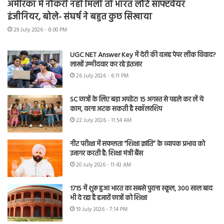
अमेरिका में नौकरी नहीं मिली तो भारत लौटे सॉफ्टवेयर
इंजीनियर, बोले- संघर्ष ने बहुत कुछ सिखाया
29 July 2026 - 8:00 PM
UGC NET Answer Key में देरी की वजह पेपर लीक विवाद?
लाखों उम्मीदवार कर रहे इंतजार
26 July 2026 - 6:11 PM
SC छात्रों के लिए बड़ा अपडेट! 15 अगस्त से पहले कर लें ये
काम, वरना अटक सकती है स्कॉलरशिप
22 July 2026 - 11:54 AM
नीट परीक्षा में सफलता “शिक्षा क्रांति” के व्यापक प्रभाव को
उजागर करती है: शिक्षा मंत्री बैंस
20 July 2026 - 11:43 AM
1715 में शुरू हुआ भारत का सबसे पुराना स्कूल, 300 साल बाद
भी दे रहा है हजारों छात्रों को शिक्षा
19 July 2026 - 7:14 PM