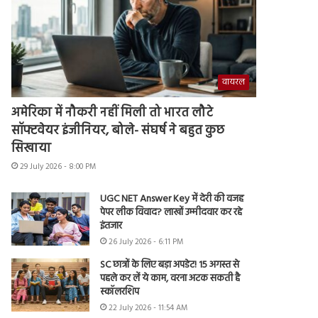
वायरल
अमेरिका में नौकरी नहीं मिली तो भारत लौटे
सॉफ्टवेयर इंजीनियर, बोले- संघर्ष ने बहुत कुछ
सिखाया
29 July 2026 - 8:00 PM
UGC NET Answer Key में देरी की वजह
पेपर लीक विवाद? लाखों उम्मीदवार कर रहे
इंतजार
26 July 2026 - 6:11 PM
SC छात्रों के लिए बड़ा अपडेट! 15 अगस्त से
पहले कर लें ये काम, वरना अटक सकती है
स्कॉलरशिप
22 July 2026 - 11:54 AM