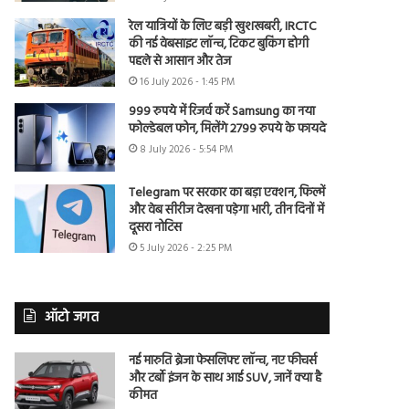
रेल यात्रियों के लिए बड़ी खुशखबरी, IRCTC
की नई वेबसाइट लॉन्च, टिकट बुकिंग होगी
पहले से आसान और तेज
16 July 2026 - 1:45 PM
999 रुपये में रिजर्व करें Samsung का नया
फोल्डेबल फोन, मिलेंगे 2799 रुपये के फायदे
8 July 2026 - 5:54 PM
Telegram पर सरकार का बड़ा एक्शन, फिल्में
और वेब सीरीज देखना पड़ेगा भारी, तीन दिनों में
दूसरा नोटिस
5 July 2026 - 2:25 PM
ऑटो जगत
नई मारुति ब्रेजा फेसलिफ्ट लॉन्च, नए फीचर्स
और टर्बो इंजन के साथ आई SUV, जानें क्या है
कीमत