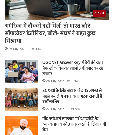
वायरल
अमेरिका में नौकरी नहीं मिली तो भारत लौटे
सॉफ्टवेयर इंजीनियर, बोले- संघर्ष ने बहुत कुछ
सिखाया
29 July 2026 - 8:00 PM
UGC NET Answer Key में देरी की वजह
पेपर लीक विवाद? लाखों उम्मीदवार कर रहे
इंतजार
26 July 2026 - 6:11 PM
SC छात्रों के लिए बड़ा अपडेट! 15 अगस्त से
पहले कर लें ये काम, वरना अटक सकती है
स्कॉलरशिप
22 July 2026 - 11:54 AM
नीट परीक्षा में सफलता “शिक्षा क्रांति” के
व्यापक प्रभाव को उजागर करती है: शिक्षा मंत्री
बैंस