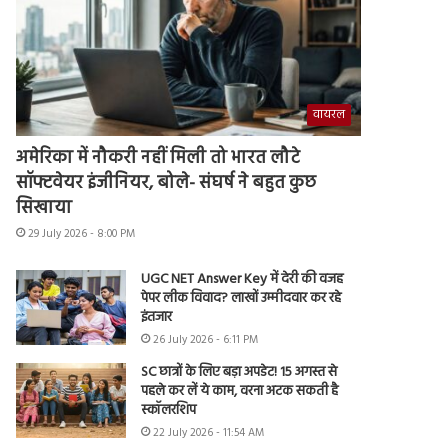
वायरल
अमेरिका में नौकरी नहीं मिली तो भारत लौटे
सॉफ्टवेयर इंजीनियर, बोले- संघर्ष ने बहुत कुछ
सिखाया
29 July 2026 - 8:00 PM
UGC NET Answer Key में देरी की वजह
पेपर लीक विवाद? लाखों उम्मीदवार कर रहे
इंतजार
26 July 2026 - 6:11 PM
SC छात्रों के लिए बड़ा अपडेट! 15 अगस्त से
पहले कर लें ये काम, वरना अटक सकती है
स्कॉलरशिप
22 July 2026 - 11:54 AM