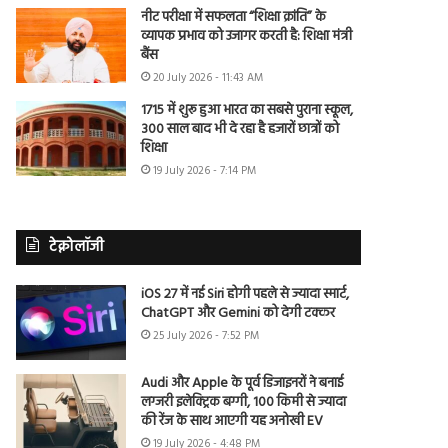
नीट परीक्षा में सफलता “शिक्षा क्रांति” के
व्यापक प्रभाव को उजागर करती है: शिक्षा मंत्री
बैंस
20 July 2026 - 11:43 AM
1715 में शुरू हुआ भारत का सबसे पुराना स्कूल,
300 साल बाद भी दे रहा है हजारों छात्रों को
शिक्षा
19 July 2026 - 7:14 PM
टेक्नोलॉजी
iOS 27 में नई Siri होगी पहले से ज्यादा स्मार्ट,
ChatGPT और Gemini को देगी टक्कर
25 July 2026 - 7:52 PM
Audi और Apple के पूर्व डिजाइनरों ने बनाई
लग्जरी इलेक्ट्रिक बग्गी, 100 किमी से ज्यादा
की रेंज के साथ आएगी यह अनोखी EV
19 July 2026 - 4:48 PM