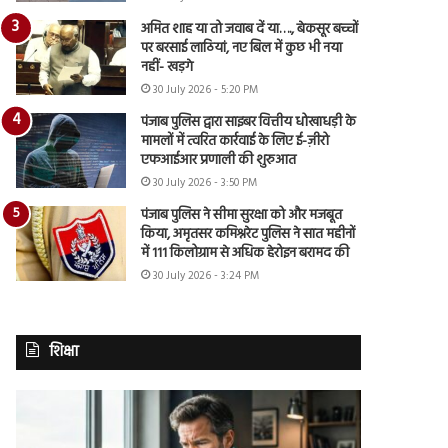
अमित शाह या तो जवाब दें या…., बेकसूर बच्चों
पर बरसाई लाठियां, नए बिल में कुछ भी नया
नहीं- खड़गे
30 July 2026 - 5:20 PM
पंजाब पुलिस द्वारा साइबर वित्तीय धोखाधड़ी के
मामलों में त्वरित कार्रवाई के लिए ई-ज़ीरो
एफआईआर प्रणाली की शुरुआत
30 July 2026 - 3:50 PM
पंजाब पुलिस ने सीमा सुरक्षा को और मजबूत
किया, अमृतसर कमिश्नरेट पुलिस ने सात महीनों
में 111 किलोग्राम से अधिक हेरोइन बरामद की
30 July 2026 - 3:24 PM
शिक्षा