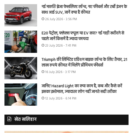
नई मारुति ब्रेजा फेसलिफ्ट लॉन्च, नए फीचर्स और टर्बो इंजन के
साथ आई SUV, जानें क्या है कीमत
26 July 2026 - 3:56 PM
E20 पेट्रोल, फ्लेक्स फ्यूल या EV कार? नई गाड़ी खरीदने से
पहले जानें किसमें है ज्यादा फायदा
23 July 2026 - 7:41 PM
Triumph की लिमिटेड एडिशन बाइक लॉन्च के लिए तैयार, 21
लाख रुपये कीमत में मिलेंगे प्रीमियम फीचर्स
16 July 2026 - 3:17 PM
जानिए Hazard Light का क्या काम है, कब और कैसे करें
इसका इस्तेमाल, ज्यादातर लोग नहीं जानते सही तरीका
12 July 2026 - 6:14 PM
खेत खलिहान