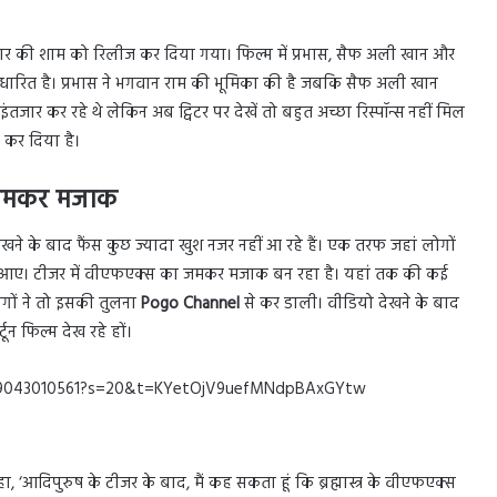
ार की शाम को रिलीज कर दिया गया। फिल्म में प्रभास, सैफ अली खान और
आधारित है। प्रभास ने भगवान राम की भूमिका की है जबकि सैफ अली खान
इंतजार कर रहे थे लेकिन अब ट्विटर पर देखें तो बहुत अच्छा रिस्पॉन्स नहीं मिल
 कर दिया है।
ा जमकर मजाक
ेखने के बाद फैंस कुछ ज्यादा खुश नजर नहीं आ रहे हैं। एक तरफ जहां लोगों
 आए। टीजर में वीएफएक्स का जमकर मजाक बन रहा है। यहां तक की कई
ोगों ने तो इसकी तुलना
Pogo Channel
से कर डाली। वीडियो देखने के बाद
न फिल्म देख रहे हों।
40639043010561?s=20&t=KYetOjV9uefMNdpBAxGYtw
 ‘आदिपुरुष के टीजर के बाद, मैं कह सकता हूं कि ब्रह्मास्त्र के वीएफएक्स