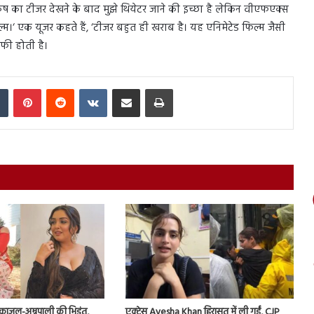
ष का टीजर देखने के बाद मुझे थियेटर जाने की इच्छा है लेकिन वीएफएक्स
िल्म।‘ एक यूजर कहते हैं, ‘टीजर बहुत ही खराब है। यह एनिमेटेड फिल्म जैसी
ाफी होती है।
In
Tumblr
Pinterest
Reddit
VKontakte
Share via Email
Print
ं काजल-अम्रपाली की भिड़ंत,
एक्ट्रेस Ayesha Khan हिरासत में ली गईं, CJP