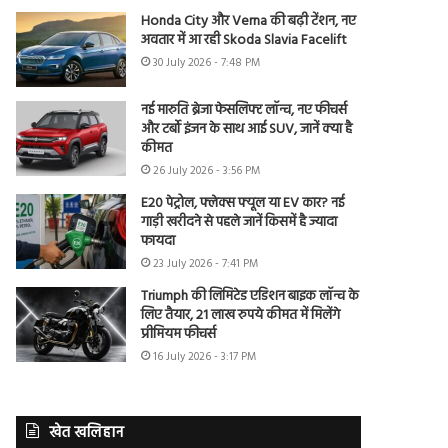
Honda City और Verna की बढ़ी टेंशन, नए
अवतार में आ रही Skoda Slavia Facelift
30 July 2026 - 7:48 PM
नई मारुति ब्रेजा फेसलिफ्ट लॉन्च, नए फीचर्स
और टर्बो इंजन के साथ आई SUV, जानें क्या है
कीमत
26 July 2026 - 3:56 PM
E20 पेट्रोल, फ्लेक्स फ्यूल या EV कार? नई
गाड़ी खरीदने से पहले जानें किसमें है ज्यादा
फायदा
23 July 2026 - 7:41 PM
Triumph की लिमिटेड एडिशन बाइक लॉन्च के
लिए तैयार, 21 लाख रुपये कीमत में मिलेंगे
प्रीमियम फीचर्स
16 July 2026 - 3:17 PM
खेत खलिहान