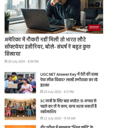
वायरल
अमेरिका में नौकरी नहीं मिली तो भारत लौटे
सॉफ्टवेयर इंजीनियर, बोले- संघर्ष ने बहुत कुछ
सिखाया
29 July 2026 - 8:00 PM
UGC NET Answer Key में देरी की वजह
पेपर लीक विवाद? लाखों उम्मीदवार कर रहे
इंतजार
26 July 2026 - 6:11 PM
SC छात्रों के लिए बड़ा अपडेट! 15 अगस्त से
पहले कर लें ये काम, वरना अटक सकती है
स्कॉलरशिप
22 July 2026 - 11:54 AM
नीट परीक्षा में सफलता “शिक्षा क्रांति” के