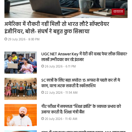
वायरल
अमेरिका में नौकरी नहीं मिली तो भारत लौटे सॉफ्टवेयर
इंजीनियर, बोले- संघर्ष ने बहुत कुछ सिखाया
29 July 2026 - 8:00 PM
UGC NET Answer Key में देरी की वजह पेपर लीक विवाद?
लाखों उम्मीदवार कर रहे इंतजार
26 July 2026 - 6:11 PM
SC छात्रों के लिए बड़ा अपडेट! 15 अगस्त से पहले कर लें ये
काम, वरना अटक सकती है स्कॉलरशिप
22 July 2026 - 11:54 AM
नीट परीक्षा में सफलता “शिक्षा क्रांति” के व्यापक प्रभाव को
उजागर करती है: शिक्षा मंत्री बैंस
20 July 2026 - 11:43 AM