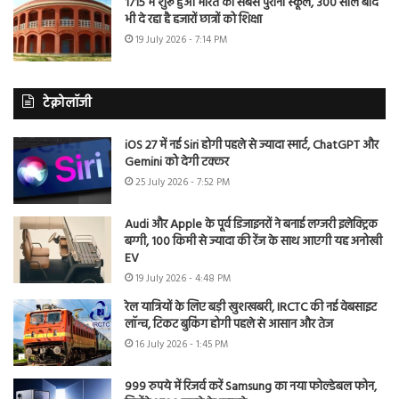
1715 में शुरू हुआ भारत का सबसे पुराना स्कूल, 300 साल बाद
भी दे रहा है हजारों छात्रों को शिक्षा
19 July 2026 - 7:14 PM
टेक्नोलॉजी
iOS 27 में नई Siri होगी पहले से ज्यादा स्मार्ट, ChatGPT और
Gemini को देगी टक्कर
25 July 2026 - 7:52 PM
Audi और Apple के पूर्व डिजाइनरों ने बनाई लग्जरी इलेक्ट्रिक
बग्गी, 100 किमी से ज्यादा की रेंज के साथ आएगी यह अनोखी
EV
19 July 2026 - 4:48 PM
रेल यात्रियों के लिए बड़ी खुशखबरी, IRCTC की नई वेबसाइट
लॉन्च, टिकट बुकिंग होगी पहले से आसान और तेज
16 July 2026 - 1:45 PM
999 रुपये में रिजर्व करें Samsung का नया फोल्डेबल फोन,