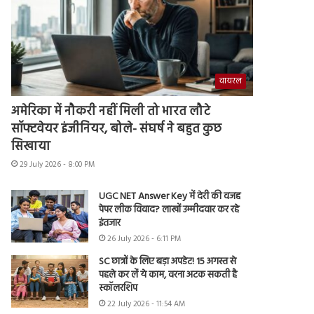
वायरल
अमेरिका में नौकरी नहीं मिली तो भारत लौटे
सॉफ्टवेयर इंजीनियर, बोले- संघर्ष ने बहुत कुछ
सिखाया
29 July 2026 - 8:00 PM
UGC NET Answer Key में देरी की वजह
पेपर लीक विवाद? लाखों उम्मीदवार कर रहे
इंतजार
26 July 2026 - 6:11 PM
SC छात्रों के लिए बड़ा अपडेट! 15 अगस्त से
पहले कर लें ये काम, वरना अटक सकती है
स्कॉलरशिप
22 July 2026 - 11:54 AM