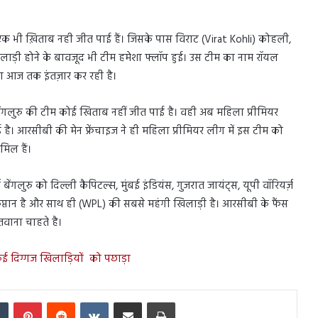
एक भी ख़िताब नही जीत पाई हैं। जिसके पास विराट (Virat Kohli) कोहली,
 खिलाड़ी होने के बावजूद भी टीम हमेशा फ्लॉप हुई। उस टीम का नाम रॉयल
का आज तक इंतज़ार कर रही है।
 बेंगलुरु की टीम कोई खिताब नहीं जीत पाई है। वही अब महिला प्रीमियर
ुई है। आरसीबी की मेन फ्रेंचाइज ने ही महिला प्रीमियर लीग में इस टीम को
मिल हैं।
ंगलुरु को दिल्ली कैपिटल्स, मुंबई इंडियंस, गुजरात जायंट्स, यूपी वॉरियर्ज़
कप्तान है और साथ ही (WPL) की सबसे महंगी खिलाड़ी है। आरसीबी के फैंस
तवाना चाहते है।
कई दिग्गज खिलाड़ियों को पछाड़ा
In
Tumblr
Pinterest
Reddit
VKontakte
Share via Email
Print