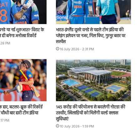
नडे या नई शुरुआत? विराट के
भारत-इंग्लैंड दूसरे वनडे से पहले टीम इंडिया की
 ही बनेगा अनोखा रिकॉर्ड
प्लेइंग इलेवन पर नजर, गिल फिट, गुरनूर बरार पर
सस्पेंस
4:28 PM
16 July 2026 - 2:31 PM
हार, बटलर-ब्रूक की रिकॉर्ड
145 करोड़ की परियोजना से बदलेगी नोएडा की
ं चौथी बार हारी टीम इंडिया
तस्वीर, खिलाड़ियों को मिलेंगी वर्ल्ड क्लास
सुविधाएं
3:17 PM
10 July 2026 - 1:59 PM