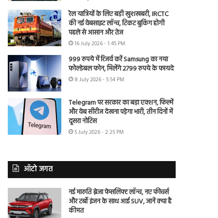
रेल यात्रियों के लिए बड़ी खुशखबरी, IRCTC
की नई वेबसाइट लॉन्च, टिकट बुकिंग होगी
पहले से आसान और तेज
16 July 2026 - 1:45 PM
999 रुपये में रिजर्व करें Samsung का नया
फोल्डेबल फोन, मिलेंगे 2799 रुपये के फायदे
8 July 2026 - 5:54 PM
Telegram पर सरकार का बड़ा एक्शन, फिल्में
और वेब सीरीज देखना पड़ेगा भारी, तीन दिनों में
दूसरा नोटिस
5 July 2026 - 2:25 PM
ऑटो जगत
नई मारुति ब्रेजा फेसलिफ्ट लॉन्च, नए फीचर्स
और टर्बो इंजन के साथ आई SUV, जानें क्या है
कीमत