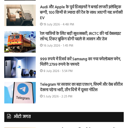
Audi और Apple के पूर्व डिजाइनरों ने बनाई लग्जरी इलेक्ट्रिक
बग्गी, 100 किमी से ज्यादा की रेंज के साथ आएगी यह अनोखी
EV
19 July 2026 - 4:48 PM
रेल यात्रियों के लिए बड़ी खुशखबरी, IRCTC की नई वेबसाइट
लॉन्च, टिकट बुकिंग होगी पहले से आसान और तेज
16 July 2026 - 1:45 PM
999 रुपये में रिजर्व करें Samsung का नया फोल्डेबल फोन,
मिलेंगे 2799 रुपये के फायदे
8 July 2026 - 5:54 PM
Telegram पर सरकार का बड़ा एक्शन, फिल्में और वेब सीरीज
देखना पड़ेगा भारी, तीन दिनों में दूसरा नोटिस
5 July 2026 - 2:25 PM
ऑटो जगत