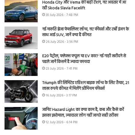
Honda City और Verna की बढ़ी टेंशन, नए अवतार में आ
रही Skoda Slavia Facelift
30 July 2026 - 7:48 PM
नई मारुति ब्रेजा फेसलिफ्ट लॉन्च, नए फीचर्स और टर्बो इंजन के
साथ आई SUV, जानें क्या है कीमत
26 July 2026 - 3:56 PM
E20 पेट्रोल, फ्लेक्स फ्यूल या EV कार? नई गाड़ी खरीदने से
पहले जानें किसमें है ज्यादा फायदा
23 July 2026 - 7:41 PM
Triumph की लिमिटेड एडिशन बाइक लॉन्च के लिए तैयार, 21
लाख रुपये कीमत में मिलेंगे प्रीमियम फीचर्स
16 July 2026 - 3:17 PM
जानिए Hazard Light का क्या काम है, कब और कैसे करें
इसका इस्तेमाल, ज्यादातर लोग नहीं जानते सही तरीका
12 July 2026 - 6:14 PM