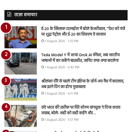
ताज़ा समाचार
ई-20 के खिलाफ टाउनहॉल में बोले केजरीवाल, ‘‘देश को पंपों
पर शुद्ध पेट्रोल और ई-20 का विकल्प दे सरकार
1 August 2026 - 7:35 PM
Tesla Model Y में आया Grok AI फीचर, अब भारतीय
भाषाओं में कर सकेंगे बातचीत, जानिए क्या-क्या बदलेगा
1 August 2026 - 6:42 PM
श्रीलंका दौरे से पहले टीम इंडिया के वॉर्म-अप मैच में बदलाव,
अब इतने दिन का होगा मुकाबला
1 August 2026 - 6:11 PM
वंदे भारत की तारीफ पर घिरे सोनम वांगचुक ने दिया करारा
जवाब, बोले- सही को सही कहेंगे और…
1 August 2026 - 5:57 PM